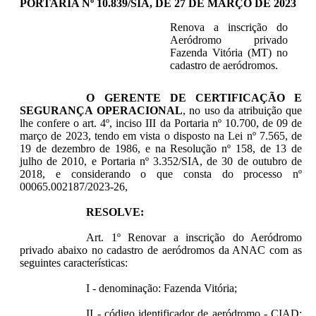
PORTARIA Nº 10.839/SIA, DE 27 DE MARÇO DE 2023
Renova a inscrição do
Aeródromo privado
Fazenda Vitória (MT) no
cadastro de aeródromos.
O GERENTE DE CERTIFICAÇÃO E
SEGURANÇA OPERACIONAL
, no uso da atribuição que
lhe confere o art. 4º, inciso III da Portaria nº 10.700, de 09 de
março de 2023, tendo em vista o disposto na Lei nº 7.565, de
19 de dezembro de 1986, e na Resolução nº 158, de 13 de
julho de 2010, e Portaria nº 3.352/SIA, de 30 de outubro de
2018, e considerando o que consta do processo nº
00065.002187/2023-26,
RESOLVE:
Art. 1º Renovar a inscrição do Aeródromo
privado abaixo no cadastro de aeródromos da ANAC com as
seguintes características:
I - denominação: Fazenda Vitória;
II - código identificador de aeródromo - CIAD: