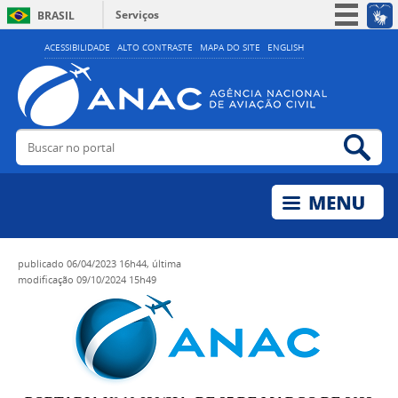
Serviços
BRASIL
Simplifique!
ACESSIBILIDADE
ALTO CONTRASTE
MAPA DO SITE
ENGLISH
Participe
Acesso à informação
Legislação
Buscar no portal
Bus
Canais
publicado
06/04/2023 16h44,
última
modificação
09/10/2024 15h49