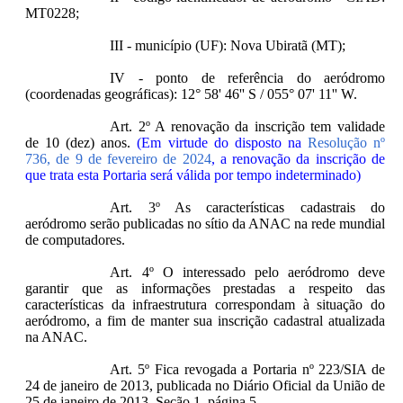
MT0228;
III - município (UF): Nova Ubiratã (MT);
IV - ponto de referência do aeródromo
(coordenadas geográficas): 12° 58' 46'' S / 055° 07' 11'' W.
Art. 2º A renovação da inscrição tem validade
de 10 (dez) anos.
(Em virtude do disposto na
Resolução nº
736, de 9 de fevereiro de 2024
, a renovação da inscrição de
que trata esta Portaria será válida por tempo indeterminado)
Art. 3º As características cadastrais do
aeródromo serão publicadas no sítio da ANAC na rede mundial
de computadores.
Art. 4º O interessado pelo aeródromo deve
garantir que as informações prestadas a respeito das
características da infraestrutura correspondam à situação do
aeródromo, a fim de manter sua inscrição cadastral atualizada
na ANAC.
Art. 5º Fica revogada a Portaria nº 223/SIA de
24 de janeiro de 2013, publicada no Diário Oficial da União de
25 de janeiro de 2013, Seção 1, página 5.