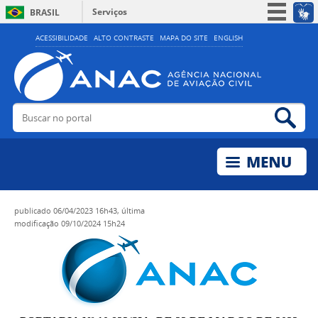
Serviços
BRASIL
Simplifique!
ACESSIBILIDADE
ALTO CONTRASTE
MAPA DO SITE
ENGLISH
Participe
Acesso à informação
Legislação
Buscar no portal
Bus
Canais
publicado
06/04/2023 16h43,
última
modificação
09/10/2024 15h24