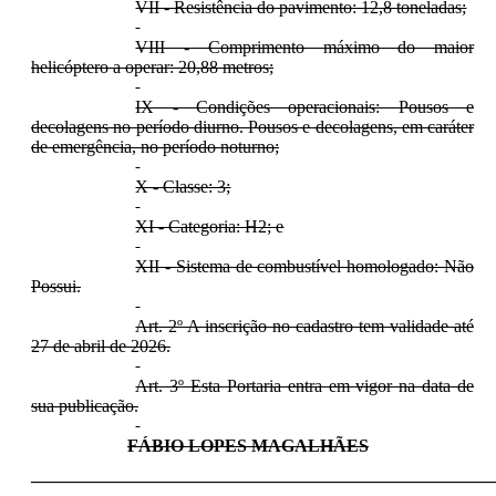
VII - Resistência do pavimento: 12,8 toneladas;
VIII - Comprimento máximo do maior
helicóptero a operar: 20,88 metros;
IX - Condições operacionais: Pousos e
decolagens no período diurno. Pousos e decolagens, em caráter
de emergência, no período noturno;
X - Classe: 3;
XI - Categoria: H2; e
XII - Sistema de combustível homologado: Não
Possui.
Art. 2º A inscrição no cadastro tem validade até
27 de abril de 2026.
Art. 3º Esta Portaria entra em vigor na data de
sua publicação.
FÁBIO LOPES MAGALHÃES
____________________________________________________