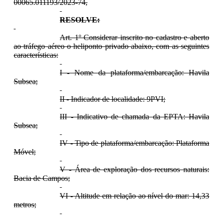
00065.011193/2023-74,
RESOLVE:
Art. 1º Considerar inscrito no cadastro e aberto
ao tráfego aéreo o heliponto privado abaixo, com as seguintes
características:
I - Nome da plataforma/embarcação: Havila
Subsea;
II - Indicador de localidade: 9PVI;
III - Indicativo de chamada da EPTA: Havila
Subsea;
IV - Tipo de plataforma/embarcação: Plataforma
Móvel;
V - Área de exploração dos recursos naturais:
Bacia de Campos;
VI - Altitude em relação ao nível do mar: 14,33
metros;