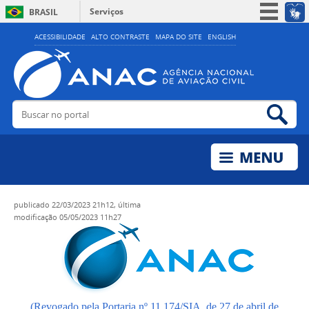
Serviços
BRASIL
Simplifique!
ACESSIBILIDADE
ALTO CONTRASTE
MAPA DO SITE
ENGLISH
Participe
Acesso à informação
Legislação
Buscar no portal
Bus
Canais
publicado
22/03/2023 21h12,
última
modificação
05/05/2023 11h27
(Revogado pela Portaria nº 11.174/SIA, de 27 de abril de