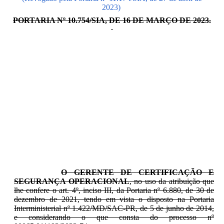
2023)
PORTARIA Nº 10.754/SIA, DE 16 DE MARÇO DE 2023.
O GERENTE DE CERTIFICAÇÃO E
SEGURANÇA OPERACIONAL
, no uso da atribuição que
lhe confere o art. 4º, inciso III, da Portaria nº 6.880, de 30 de
dezembro de 2021, tendo em vista o disposto na Portaria
Interministerial nº 1.422/MD/SAC-PR, de 5 de junho de 2014,
e considerando o que consta do processo nº