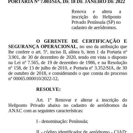
PORTARIA Nº 7.003/SIA, DE 18 DE JANEIRO DE 2022
Renova e altera a
inscrição do Heliponto
Privado Península (SP) no
cadastro de aeródromos.
O GERENTE DE CERTIFICAÇÃO E
SEGURANÇA OPERACIONAL
, no uso da atribuição que
lhe confere o art. 5º, inciso II, alínea b, item 1 da Portaria nº
3.901, de 30 de dezembro de 2020, tendo em vista o disposto
na Lei nº 7.565, de 19 de dezembro de 1986, e na Resolução
nº 158, de 13 de julho de 2010, e Portaria nº 3.352/SIA, de 30
de outubro de 2018, e considerando o que consta do processo
nº 00065.000010/2022-12,
RESOLVE:
Art. 1º Renovar e alterar a inscrição do
Heliponto Privado abaixo no cadastro de aeródromos da
ANAC com as seguintes características:
I - denominação: Península;
II - código identificador de aeródromo - CIAD: