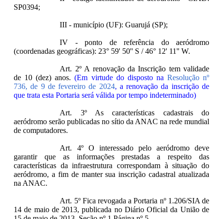
SP0394;
III - município (UF): Guarujá (SP);
IV - ponto de referência do aeródromo
(coordenadas geográficas): 23° 59' 50'' S / 46° 12' 11'' W.
Art. 2º A renovação da Inscrição tem validade
de 10 (dez) anos.
(Em virtude do disposto na
Resolução nº
736, de 9 de fevereiro de 2024
, a renovação da inscrição de
que trata esta Portaria será válida por tempo indeterminado)
Art. 3º As características cadastrais do
aeródromo serão publicadas no sítio da ANAC na rede mundial
de computadores.
Art. 4º O interessado pelo aeródromo deve
garantir que as informações prestadas a respeito das
características da infraestrutura correspondam à situação do
aeródromo, a fim de manter sua inscrição cadastral atualizada
na ANAC.
Art. 5º Fica revogada a Portaria nº 1.206/SIA de
14 de maio de 2013, publicada no Diário Oficial da União de
15 de maio de 2013, Seção nº 1 Página nº 5.