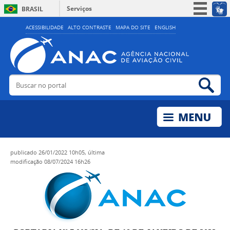
Serviços
BRASIL
Simplifique!
ACESSIBILIDADE
ALTO CONTRASTE
MAPA DO SITE
ENGLISH
Participe
Acesso à informação
Legislação
Buscar no portal
Bus
Canais
publicado
26/01/2022 10h05,
última
modificação
08/07/2024 16h26