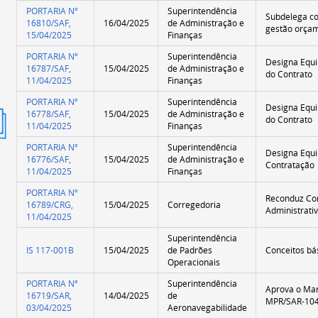
PORTARIA Nº
Superintendência
Subdelega co
16810/SAF,
16/04/2025
de Administração e
gestão orçam
15/04/2025
Finanças
PORTARIA Nº
Superintendência
Designa Equi
16787/SAF,
15/04/2025
de Administração e
do Contrato
11/04/2025
Finanças
PORTARIA Nº
Superintendência
Designa Equi
16778/SAF,
15/04/2025
de Administração e
ão
do Contrato
11/04/2025
Finanças
mida
PORTARIA Nº
Superintendência
Designa Equi
16776/SAF,
15/04/2025
de Administração e
Contratação
11/04/2025
Finanças
PORTARIA Nº
Reconduz Co
16789/CRG,
15/04/2025
Corregedoria
Administrativ
11/04/2025
Superintendência
IS 117-001B
15/04/2025
de Padrões
Conceitos bá
Operacionais
PORTARIA Nº
Superintendência
Aprova o Ma
16719/SAR,
14/04/2025
de
MPR/SAR-104
03/04/2025
Aeronavegabilidade