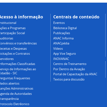
Acesso à informação
Centrais de conteúdo
nstitucional
Eventos
Ações e Programas
Biblioteca Digital
articipação Social
Publicações
Auditorias
ANAC Informa
Convênios e transferências
ANACpédia
Receitas e Despesas
Vídeos
icitações e Contratos
App Voe Seguro
Servidores
INOVANAC
Informações Classificadas
Centro de Treinamento
Serviço de Informações ao
Por Dentro da Aviação
idadão - SIC
Portal de Capacitação da ANAC
Perguntas Frequentes
Textos para discussão
Dados abertos
Sanções Administrativas
Agenda de Autoridades
Transparência
Protocolo Eletrêonico