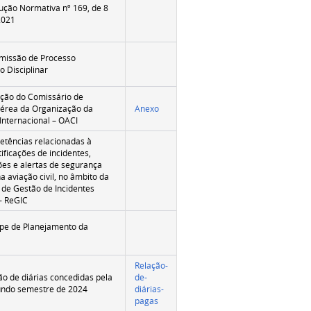
rução Normativa nº 169, de 8
2021
missão de Processo
o Disciplinar
leção do Comissário de
érea da Organização da
Anexo
 Internacional – OACI
tências relacionadas à
ificações de incidentes,
s e alertas de segurança
na aviação civil, no âmbito da
 de Gestão de Incidentes
- ReGIC
pe de Planejamento da
Relação-
ão de diárias concedidas pela
de-
undo semestre de 2024
diárias-
pagas