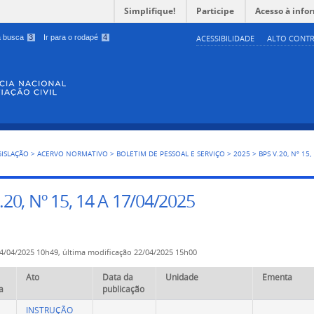
Simplifique!
Participe
Acesso à info
 a busca
3
Ir para o rodapé
4
ACESSIBILIDADE
ALTO CONTR
GISLAÇÃO
>
ACERVO NORMATIVO
>
BOLETIM DE PESSOAL E SERVIÇO
>
2025
>
BPS V.20, Nº 15
.20, Nº 15, 14 A 17/04/2025
4/04/2025 10h49,
última modificação
22/04/2025 15h00
Ato
Data da
Unidade
Ementa
a
publicação
INSTRUÇÃO