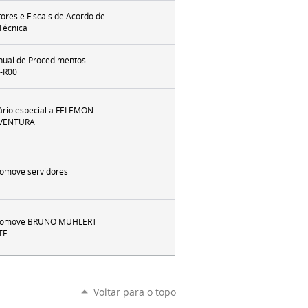
ores e Fiscais de Acordo de
Técnica
ual de Procedimentos -
-R00
rio especial a FELEMON
VENTURA
romove servidores
promove BRUNO MUHLERT
TE
Voltar para o topo