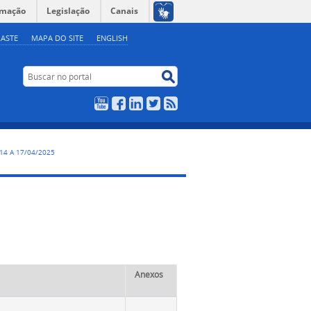
rmação
Legislação
Canais
ASTE
MAPA DO SITE
ENGLISH
Buscar no portal
Buscar no portal
YouTube
Facebook
LinkedIn
Twitter
RSS
, 14 A 17/04/2025
Anexos