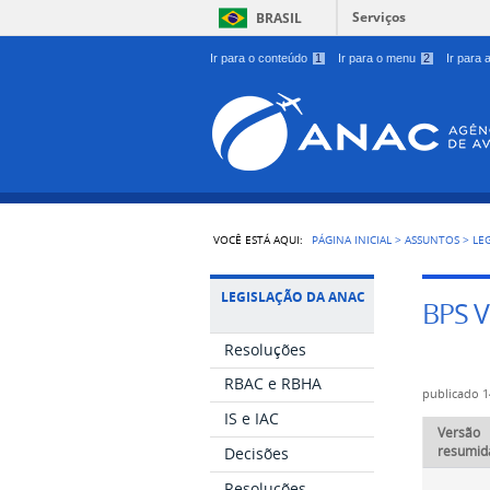
Serviços
BRASIL
Ir para o conteúdo
1
Ir para o menu
2
Ir para
VOCÊ ESTÁ AQUI:
PÁGINA INICIAL
>
ASSUNTOS
>
LE
LEGISLAÇÃO DA ANAC
BPS V
Resoluções
RBAC e RBHA
publicado
1
IS e IAC
Versão
resumid
Decisões
Resoluções