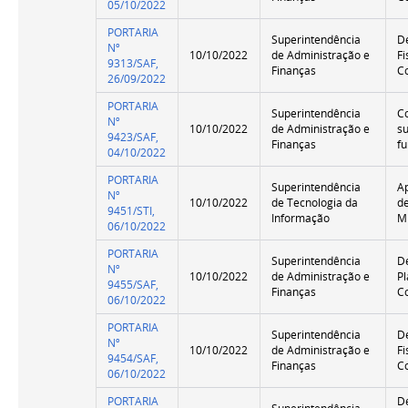
05/10/2022
PORTARIA
Superintendência
D
Nº
10/10/2022
de Administração e
Fi
9313/SAF,
Finanças
C
26/09/2022
PORTARIA
Superintendência
C
Nº
10/10/2022
de Administração e
s
9423/SAF,
Finanças
f
04/10/2022
PORTARIA
Superintendência
A
Nº
10/10/2022
de Tecnologia da
d
9451/STI,
Informação
M
06/10/2022
PORTARIA
Superintendência
D
Nº
10/10/2022
de Administração e
P
9455/SAF,
Finanças
C
06/10/2022
PORTARIA
Superintendência
D
Nº
10/10/2022
de Administração e
Fi
9454/SAF,
Finanças
C
06/10/2022
PORTARIA
D