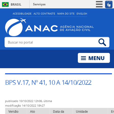
Serviços
BRASIL
Simplifique!
ACESSIBILIDADE
ALTO CONTRASTE
MAPA DO SITE
ENGLISH
Participe
Acesso à informação
Legislação
Buscar no portal
Bus
Canais
BPS V.17, Nº 41, 10 A 14/10/2022
publicado
10/10/2022 12h06,
última
modificação
14/10/2022 18h27
Versão
Ato
Data da
Unidade
E