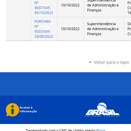
Superintendência
Nº
Fi
10/10/2022
de Administração e
9437/SAF,
C
Finanças
05/10/2022
T
PORTARIA
Superintendência
D
Nº
10/10/2022
de Administração e
Fi
9355/SAF,
Finanças
C
28/09/2022
Voltar para o topo
Desenvolvido com o CMS de código aberto
Plone