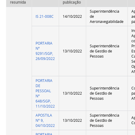
resumida
publicação
Superintendência
A
IS 21-008C
14/10/2022
de
a
Aeronavegabilidade
p
In
A
c
PORTARIA
Superintendência
P
Nº
13/10/2022
de Gestão de
Es
9291/SGP,
Pessoas
C
26/09/2022
S
O
A
PORTARIA
DE
Superintendência
C
PESSOAL
13/10/2022
de Gestão de
p
Nº
Pessoas
A
648/SGP,
11/10/2022
APOSTILA
Superintendência
A
Nº 9,
13/10/2022
de Gestão de
C
04/10/2022
Pessoas
PORTARIA