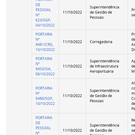
DE
Superintendência
PESSOAL
P
11/10/2022
de Gestão de
Nº
s
Pessoas
623/SGP,
04/10/2022
PORTARIA
P
Nº
d
11/10/2022
Corregedoria
9481/CRG,
A
10/10/2022
Di
PORTARIA
Superintendência
A
Nº
11/10/2022
de Infraestrutura
d
9453/SIA,
Aeroportuária
M
06/10/2022
Al
PORTARIA
c
Superintendência
Nº
m
11/10/2022
de Gestão de
9480/SGP,
C
Pessoas
10/10/2022
de
P
PORTARIA
R
DE
Superintendência
s
PESSOAL
11/10/2022
de Gestão de
se
Nº