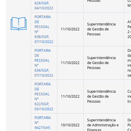
Pessoas
L
626/SGP,
M
04/10/2022
PORTARIA
Versão
DE
Al
Superintendência
Resumida
PESSOAL
Pe
11/10/2022
de Gestão de
Nº
2
Pessoas
638/SGP,
2
07/10/2022
PORTARIA
Di
DE
d
Superintendência
PESSOAL
m
11/10/2022
de Gestão de
Nº
in
Pessoas
636/SGP,
n
07/10/2022
s
PORTARIA
DE
Superintendência
C
PESSOAL
11/10/2022
de Gestão de
i
Nº
Pessoas
t
622/SGP,
03/10/2022
PORTARIA
Superintendência
D
Nº
10/10/2022
de Administração e
P
9427/SAF,
Finanças
C