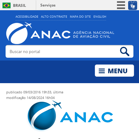
Serviços
BRASIL
Simplifique!
ACESSIBILIDADE
ALTO CONTRASTE
MAPA DO SITE
ENGLISH
Participe
Acesso à informação
Legislação
Buscar no portal
Bus
Canais
publicado
09/03/2016 19h33,
última
modificação
14/08/2024 16h04