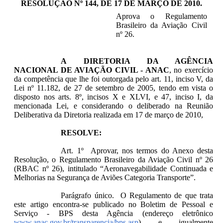
RESOLUÇÃO Nº 144, DE 17 DE MARÇO DE 2010
.
Aprova o Regulamento
Brasileiro da Aviação Civil
nº 26.
A
DIRETORIA DA AGÊNCIA
NACIONAL DE AVIAÇÃO CIVIL - ANAC
, no exercício
da competência que lhe foi outorgada pelo art. 11, inciso V, da
Lei nº 11.182, de 27 de setembro de 2005, tendo em vista o
disposto nos arts. 8º, incisos X e XLVI, e 47, inciso I, da
mencionada Lei, e considerando o deliberado na Reunião
Deliberativa da Diretoria realizada em 17 de março de 2010,
RESOLVE:
Art. 1º Aprovar, nos termos do Anexo desta
Resolução, o Regulamento Brasileiro da Aviação Civil nº 26
(RBAC nº 26), intitulado “Aeronavegabilidade Continuada e
Melhorias na Segurança de Aviões Categoria Transporte”.
Parágrafo único. O Regulamento de que trata
este artigo encontra-se publicado no Boletim de Pessoal e
Serviço - BPS desta Agência (endereço eletrônico
www.anac.gov.br/transparencia/bps.asp
) e igualmente