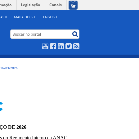
rmação
Legislação
Canais
ASTE
MAPA DO SITE
ENGLISH
Buscar no portal
Buscar no portal
YouTube
Facebook
LinkedIn
Twitter
RSS
 16/03/2026
ÇO DE 2026
vos do Regimento Interno da ANAC.