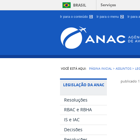
Serviços
BRASIL
Ir para o conteúdo
1
Ir para o menu
2
Ir para
VOCÊ ESTÁ AQUI:
PÁGINA INICIAL
>
ASSUNTOS
>
LE
publicado
1
LEGISLAÇÃO DA ANAC
Resoluções
RBAC e RBHA
IS e IAC
Decisões
Resoluções