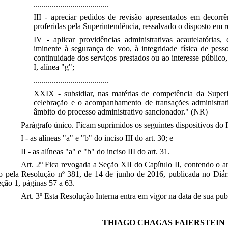
.....................................
III - apreciar pedidos de revisão apresentados em decorrê
proferidas pela Superintendência, ressalvado o disposto em 
IV - aplicar providências administrativas acautelatórias
iminente à segurança de voo, à integridade física de pesso
continuidade dos serviços prestados ou ao interesse público,
I, alínea "g";
.....................................
XXIX - subsidiar, nas matérias de competência da Superin
celebração e o acompanhamento de transações administrat
âmbito do processo administrativo sancionador." (NR)
Parágrafo único. Ficam suprimidos os seguintes dispositivos d
I - as alíneas "a" e "b" do inciso III do art. 30; e
II - as alíneas "a" e "b" do inciso III do art. 31.
Art. 2º Fica revogada
a Seção XII do Capítulo II, contendo o a
o pela Resolução nº 381, de 14 de junho de 2016, publicada no Diár
ção 1, páginas 57 a 63.
Art. 3º Esta Resolução Interna entra em vigor
na data de sua pub
THIAGO CHAGAS FAIERSTEIN