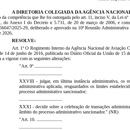
A DIRETORIA COLEGIADA DA AGÊNCIA NACIONAL 
o da competência que lhe foi outorgada pelo art. 11, inciso V, da Lei n
X, do Anexo I do Decreto n 5.731, de 20 de março de 2006, e cons
6047/2025-29, deliberado e aprovado na 10ª Reunião Administrativa El
e 2026,
RESOLVE:
Art. 1º O Regimento Interno da Agência Nacional de Aviação 
de 14 de junho de 2016, publicada no Diário Oficial da União de 15 d
a a vigorar com as seguintes alterações:
"Art. 9º ........................
.....................................
XXVIII - julgar, em última instância administrativa, os 
administrativa aplicada, resguardados os limites estabelec
processo administrativo sancionador;
.....................................
XXXI - decidir sobre a celebração de transações administra
âmbito do processo administrativo sancionador." (NR)
"Art. 10. ......................
.....................................