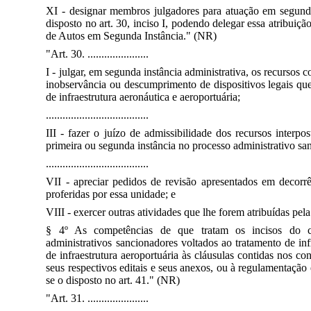
XI - designar membros julgadores para atuação em segunda 
disposto no art. 30, inciso I, podendo delegar essa atribuiç
de Autos em Segunda Instância." (NR)
"Art. 30. ......................
I - julgar, em segunda instância administrativa, os recursos 
inobservância ou descumprimento de dispositivos legais que
de infraestrutura aeronáutica e aeroportuária;
.....................................
III - fazer o juízo de admissibilidade dos recursos interp
primeira ou segunda instância no processo administrativo sa
.....................................
VII - apreciar pedidos de revisão apresentados em decorr
proferidas por essa unidade; e
VIII - exercer outras atividades que lhe forem atribuídas pel
§ 4º As competências de que tratam os incisos do c
administrativos sancionadores voltados ao tratamento de inf
de infraestrutura aeroportuária às cláusulas contidas nos co
seus respectivos editais e seus anexos, ou à regulamentação 
se o disposto no art. 41." (NR)
"Art. 31. ......................