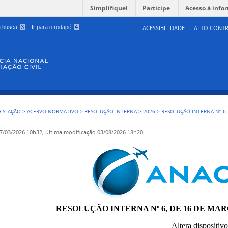
Simplifique!
Participe
Acesso à info
 a busca
3
Ir para o rodapé
4
ACESSIBILIDADE
ALTO CONTR
GISLAÇÃO
>
ACERVO NORMATIVO
>
RESOLUÇÃO INTERNA
>
2026
>
RESOLUÇÃO INTERNA Nº 6,
7/03/2026 10h32,
última modificação
03/08/2026 18h20
RESOLUÇÃO INTERNA Nº 6, DE 16 DE MAR
Altera dispositi