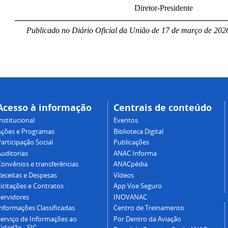
Diretor-Presidente
____________________________________________________
Publicado no Diário Oficial da União de 17 de março
de 2026
Acesso à informação
Centrais de conteúdo
nstitucional
Eventos
Ações e Programas
Biblioteca Digital
articipação Social
Publicações
Auditorias
ANAC Informa
Convênios e transferências
ANACpédia
Receitas e Despesas
Vídeos
icitações e Contratos
App Voe Seguro
Servidores
INOVANAC
Informações Classificadas
Centro de Treinamento
Serviço de Informações ao
Por Dentro da Aviação
idadão - SIC