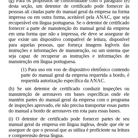
(g) Para os propósitos de conformidade com o parágrafo (e)
desta seção, um detentor de certificado pode fornecer às
pessoas ali citadas parte do manual geral da empresa na forma
impressa ou em outra forma, aceitável pela ANAC, que seja
recuperável em língua portuguesa. Se o detentor de certificado
fornecer a parte de manutenção do manual geral da empresa
em uma forma que não a impressa, ele deve se assegurar de
que existe um dispositivo compatível de leitura, disponível
para aquelas pessoas, que forneça imagens legíveis das
instruções e informações de manutenção, ou um sistema que
seja capaz de recuperar as instruções e informações de
manutenção em língua portuguesa.
(1) Para uso em voo de dispositivo eletrônico contendo
parte do manual geral da empresa requerida a bordo, é
requerida autorização específica da ANAC.
(h) Se um detentor de certificado conduzir inspeções ou
manutenção de aeronaves em bases específicas onde ele
mantém partes do manual geral da empresa com o programa
de inspeções aprovado, ele não precisa transportar essas partes
do manual a bordo de aeronaves em rota para essas bases.
(i) O detentor de certificado pode fornecer partes de seu
manual geral da empresa em língua inglesa, desde que ele se
assegure de que o pessoal que as utiliza é proficiente na leitura
e compreensão dessa língua.