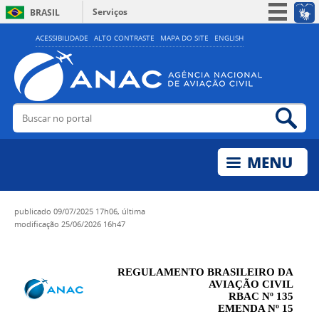
Serviços
BRASIL
Simplifique!
ACESSIBILIDADE
ALTO CONTRASTE
MAPA DO SITE
ENGLISH
Participe
Acesso à informação
Legislação
Buscar no portal
Bus
Canais
publicado
09/07/2025 17h06,
última
modificação
25/06/2026 16h47
REGULAMENTO BRASILEIRO DA
AVIAÇÃO CIVIL
RBAC Nº 135
EMENDA Nº 15