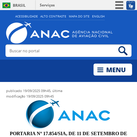
Serviços
BRASIL
Simplifique!
ACESSIBILIDADE
ALTO CONTRASTE
MAPA DO SITE
ENGLISH
Participe
Acesso à informação
Legislação
Buscar no portal
Bus
Canais
publicado
19/09/2025 09h45,
última
modificação
19/09/2025 09h45
PORTARIA Nº 17.854/SIA, DE 11 DE SETEMBRO DE