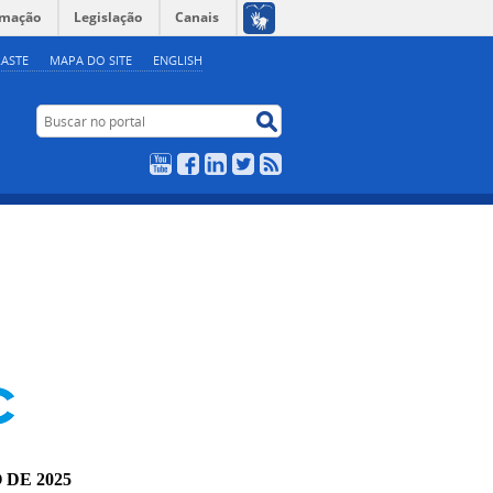
rmação
Legislação
Canais
ASTE
MAPA DO SITE
ENGLISH
Buscar no portal
Buscar no portal
YouTube
Facebook
LinkedIn
Twitter
RSS
 DE 2025