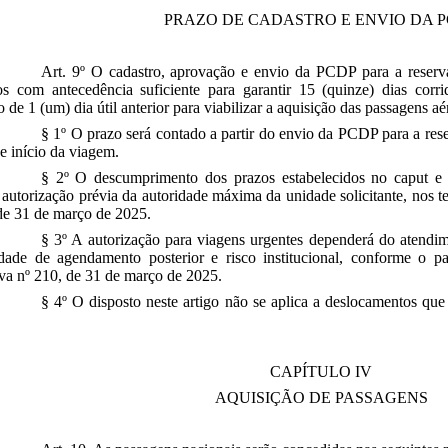
PRAZO DE CADASTRO E ENVIO DA 
Art. 9º O cadastro, aprovação e envio da PCDP para a reser
os com antecedência suficiente para garantir 15 (quinze) dias corri
o de 1 (um) dia útil anterior para viabilizar a aquisição das passagens a
§ 1º O prazo será contado a partir do envio da PCDP para a res
de início da viagem.
§ 2º O descumprimento dos prazos estabelecidos no caput e n
à autorização prévia da autoridade máxima da unidade solicitante, nos 
de 31 de março de 2025.
§ 3º A autorização para viagens urgentes dependerá do atendime
idade de agendamento posterior e risco institucional, conforme o p
va nº 210, de 31 de março de 2025.
§ 4º O disposto neste artigo não se aplica a deslocamentos q
CAPÍTULO IV
AQUISIÇÃO DE PASSAGENS