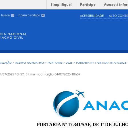
Simplifique!
Participe
Acesso à info
 a busca
3
Ir para o rodapé
4
ACESSIBILIDADE
ALTO CONTR
GISLAÇÃO
>
ACERVO NORMATIVO
>
PORTARIAS
>
2025
>
PORTARIA Nº 17341/SAF, 01/07/2025
4/07/2025 10h57,
última modificação
04/07/2025 18h57
PORTARIA Nº 17.341/SAF, DE 1º DE JULHO