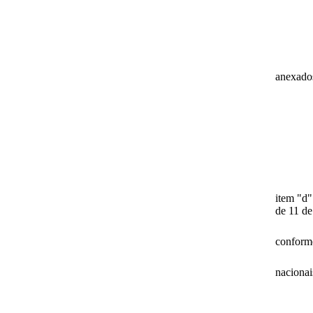
anexado
item "d"
de 11 d
conforme
nacionai