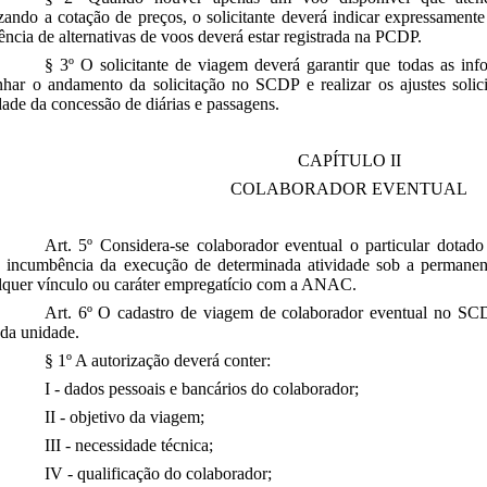
izando a cotação de preços, o solicitante deverá indicar expressamente 
ência de alternativas de voos deverá estar registrada na PCDP.
§ 3º O solicitante de viagem deverá garantir que todas as inf
ar o andamento da solicitação no SCDP e realizar os ajustes solici
dade da concessão de diárias e passagens.
CAPÍTULO II
COLABORADOR EVENTUAL
Art. 5º Considera-se colaborador eventual o particular dotado
a incumbência da execução de determinada atividade sob a permanent
lquer vínculo ou caráter empregatício com a ANAC.
Art. 6º O cadastro de viagem de colaborador eventual no SCD
da unidade.
§ 1º A autorização deverá conter:
I - dados pessoais e bancários do colaborador;
II - objetivo da viagem;
III - necessidade técnica;
IV - qualificação do colaborador;