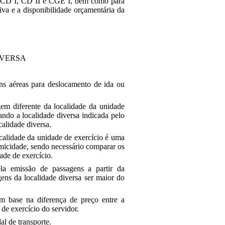
is CD I, CD II e CGE I, bem como para
iva e a disponibilidade orçamentária da
IVERSA
ns aéreas para deslocamento de ida ou
m diferente da localidade da unidade
ando a localidade diversa indicada pelo
alidade diversa.
ocalidade da unidade de exercício é uma
nomicidade, sendo necessário comparar os
dade de exercício.
ela emissão de passagens a partir da
ens da localidade diversa ser maior do
m base na diferença de preço entre a
de exercício do servidor.
l de transporte.