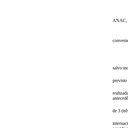
ANAC, n
conveni
salvo in
previsto
realiza
antecedê
de 3 (trê
internac