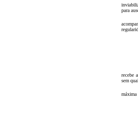
inviabil
para aus
acompanh
regulari
recebe 
sem qua
máxima 