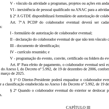
V - vínculo da atividade a programas, projetos ou ações em a
VI - inexistência de pessoal qualificado na ANAC para a ativid
§ 2º A GTDE disponibilizará formulário de autorização de colab
Art. 7º A PCDP do colaborador eventual deverá ser cada
s:
I - formulário de autorização de colaborador eventual;
II - declaração do colaborador eventual de que não tem vínculo
III - documento de identificação;
IV - currículo resumido; e
V - programação do evento, convite, certificado ou folders do e
Art. 8º Para efeito de pagamento, o colaborador eventual será e
 do Anexo I, do Decreto nº 5.992, de 19 de dezembro de 2006, conform
e março de 2025.
§ 1º O Diretor-Presidente poderá enquadrar o colaborador even
 a classificação estabelecida no Anexo I do Decreto nº 5.992, de 19 
§ 2º Quando o colaborador eventual do exterior se deslocar par
s.
CAPÍTULO III