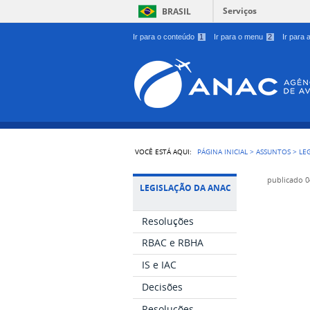
Serviços
BRASIL
Ir para o conteúdo
1
Ir para o menu
2
Ir para
VOCÊ ESTÁ AQUI:
PÁGINA INICIAL
>
ASSUNTOS
>
LE
publicado
0
LEGISLAÇÃO DA ANAC
Resoluções
RBAC e RBHA
IS e IAC
Decisões
Resoluções