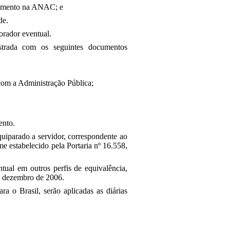
ndamento na ANAC; e
ade.
orador eventual.
strada com os seguintes documentos
 com a Administração Pública;
vento.
quiparado a servidor, correspondente ao
e estabelecido pela Portaria nº 16.558,
tual em outros perfis de equivalência,
de dezembro de 2006.
a o Brasil, serão aplicadas as diárias