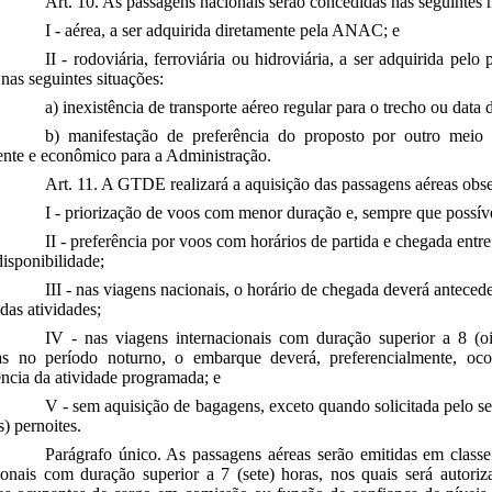
Art. 10. As passagens nacionais serão concedidas nas seguintes
I - aérea, a ser adquirida diretamente pela ANAC; e
II - rodoviária, ferroviária ou hidroviária, a ser adquirida pel
as seguintes situações:
a) inexistência de transporte aéreo regular para o trecho ou data 
b) manifestação de preferência do proposto por outro meio 
ente e econômico para a Administração.
Art. 11. A GTDE realizará a aquisição das passagens aéreas obse
I - priorização de voos com menor duração e, sempre que possív
II - preferência por voos com horários de partida e chegada entre
disponibilidade;
III - nas viagens nacionais, o horário de chegada deverá antecede
 das atividades;
IV - nas viagens internacionais com duração superior a 8 (oi
das no período noturno, o embarque deverá, preferencialmente, o
ncia da atividade programada; e
V - sem aquisição de bagagens, exceto quando solicitada pelo s
s) pernoites.
Parágrafo único. As passagens aéreas serão emitidas em class
ionais com duração superior a 7 (sete) horas, nos quais será autori