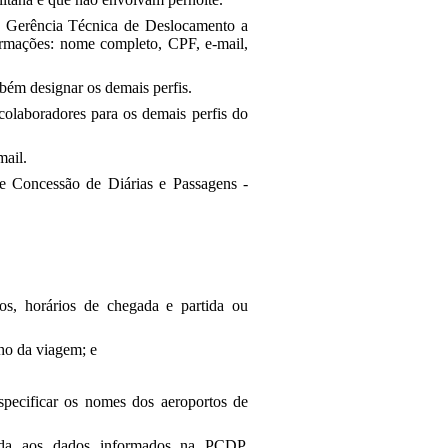
 à Gerência Técnica de Deslocamento a
rmações: nome completo, CPF, e-mail,
bém designar os demais perfis.
colaboradores para os demais perfis do
mail.
de Concessão de Diárias e Passagens -
rtos, horários de chegada e partida ou
cho da viagem; e
especificar os nomes dos aeroportos de
da aos dados informados na PCDP,