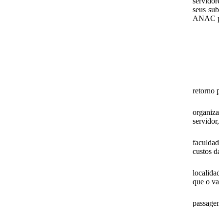
servido
seus sub
ANAC pa
retorno 
organiza
servidor
faculdad
custos d
localida
que o va
passagem