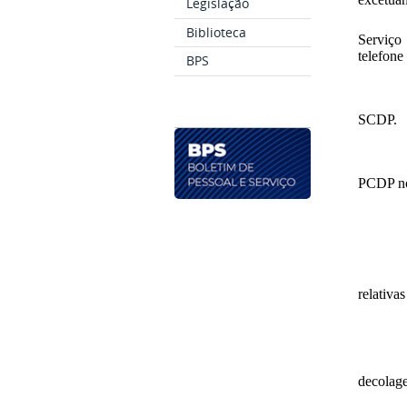
Legislação
Biblioteca
Serviço
telefone
BPS
SCDP.
PCDP no
relativa
decolag