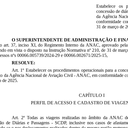
Estabelece os p
concessão de diár
da Agência Naci
conformidade co
31 de março de 2
O SUPERINTENDENTE DE ADMINISTRAÇÃO E FIN
 o art. 37, inciso XI, do Regimento Interno da ANAC, aprovado pel
ndo em vista o disposto na Instrução Normativa nº 210, de 31 de març
cessos nºs 00066.005739/2024-29 e 00066.002671/2025-15,
RESOLVE:
Art. 1º Estabelecer os procedimentos operacionais para a conce
to da Agência Nacional de Aviação Civil - ANAC, em conformidade co
o de 2025.
CAPÍTULO I
PERFIL DE ACESSO E CADASTRO DE VIAGE
Art. 2º Todas as viagens realizadas no âmbito da ANAC de
ão de Diárias e Passagens - SCDP, inclusive nos casos de afasta
do-se o nos deslocamentos realizados dentro da mesma região metropo