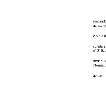
realizad
acrescid
e o dia 
sujeita 
nº 210, 
inviabil
Normati
aéreas.