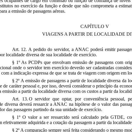
res ocupantes de cargo em comissão ou função de confiança de níve
stitutos no exercício da função e desde que não comprometa a estimat
ra a emissão de passagens aéreas.
CAPÍTULO V
VIAGENS A PARTIR DE LOCALIDADE D
Art. 12. A pedido do servidor, a ANAC poderá emitir passage
por localidade diversa de sua localidade de exercício.
§ 1º As PCDPs que envolvam emissão de passagens com orige
cional onde o servidor tem exercício deverão ser cadastradas consider
, com a indicação expressa de que se trata de viagem com origem em loc
§ 2º A emissão de passagens a partir de localidade diversa da l
e de caráter pessoal e, por isso, deverá considerar o princípio da eco
a emissão a partir da localidade diversa com os custos a partir da locali
Art. 13. O servidor que optar, por conveniência pessoal, p
de diversa deverá ressarcir a ANAC na hipótese de o valor das passag
lor das passagens partindo da sua unidade de exercício.
§ 1º O valor a ser ressarcido será calculado pela GTDE, co
 efetivamente adquirida e a cotação da passagem a partir da localidade 
§ 2º A comparação sempre será feita considerando o mesmo moda