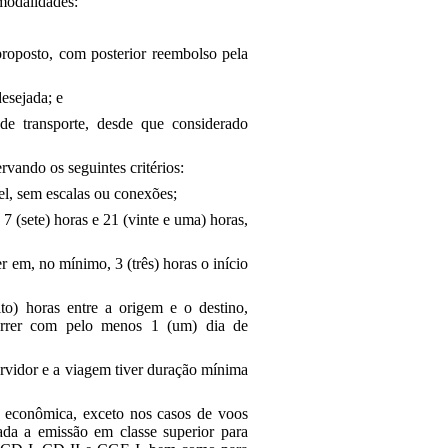
 modalidades:
o proposto, com posterior reembolso pela
desejada; e
de transporte, desde que considerado
rvando os seguintes critérios:
el, sem escalas ou conexões;
 7 (sete) horas e 21 (vinte e uma) horas,
r em, no mínimo, 3 (três) horas o início
to) horas entre a origem e o destino,
correr com pelo menos 1 (um) dia de
ervidor e a viagem tiver duração mínima
e econômica, exceto nos casos de voos
zada a emissão em classe superior para