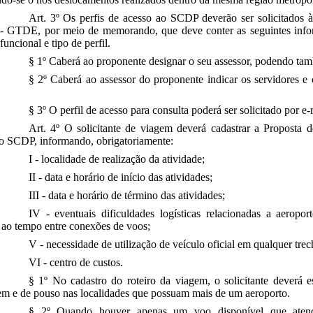
Art. 3º Os perfis de acesso ao SCDP deverão ser solicitados
 - GTDE, por meio de memorando, que deve conter as seguintes info
 funcional e tipo de perfil.
§ 1º Caberá ao proponente designar o seu assessor, podendo tam
§ 2º Caberá ao assessor do proponente indicar os servidores e 
§ 3º O perfil de acesso para consulta poderá ser solicitado por e-
Art. 4º O solicitante de viagem deverá cadastrar a Proposta 
 SCDP, informando, obrigatoriamente:
I - localidade de realização da atividade;
II - data e horário de início das atividades;
III - data e horário de término das atividades;
IV - eventuais dificuldades logísticas relacionadas a aeropo
s ao tempo entre conexões de voos;
V - necessidade de utilização de veículo oficial em qualquer tre
VI - centro de custos.
§ 1º No cadastro do roteiro da viagem, o solicitante deverá 
em e de pouso nas localidades que possuam mais de um aeroporto.
§ 2º Quando houver apenas um voo disponível que aten