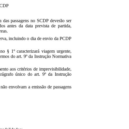
PCDP
va das passagens no SCDP deverão ser
dos antes da data prevista de partida,
éreas.
erva, incluindo o dia de envio da PCDP
o § 1º caracterizará viagem urgente,
termos do art. 9º da Instrução Normativa
nto aos critérios de imprevisibilidade,
arágrafo único do art. 9º da Instrução
ue não envolvam a emissão de passagens