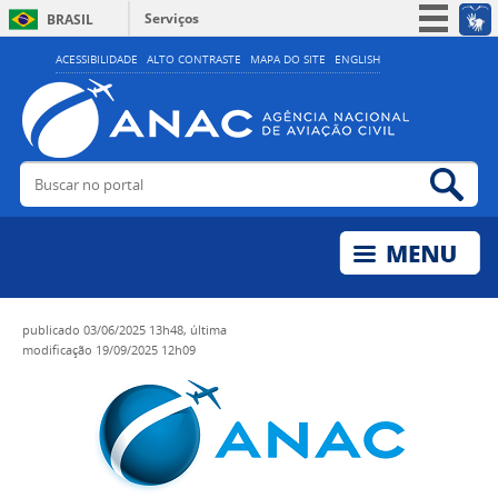
Serviços
BRASIL
Simplifique!
ACESSIBILIDADE
ALTO CONTRASTE
MAPA DO SITE
ENGLISH
Participe
Acesso à informação
Legislação
Buscar no portal
Bus
Canais
publicado
03/06/2025 13h48,
última
modificação
19/09/2025 12h09