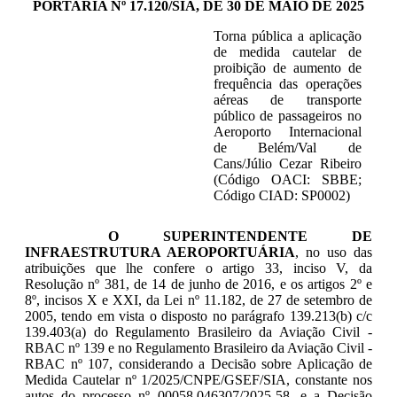
PORTARIA Nº 17.120/SIA, DE 30 DE MAIO DE 2025
Torna pública a aplicação
de medida cautelar de
proibição de aumento de
frequência das operações
aéreas de transporte
público de passageiros no
Aeroporto Internacional
de Belém/Val de
Cans/Júlio Cezar Ribeiro
(Código OACI: SBBE;
Código CIAD: SP0002)
O SUPERINTENDENTE DE
INFRAESTRUTURA AEROPORTUÁRIA
, no uso das
atribuições que lhe confere o artigo 33, inciso V, da
Resolução nº 381, de 14 de junho de 2016, e os artigos 2º e
8º, incisos X e XXI, da Lei nº 11.182, de 27 de setembro de
2005, tendo em vista o disposto no parágrafo 139.213(b) c/c
139.403(a) do Regulamento Brasileiro da Aviação Civil -
RBAC nº 139 e no Regulamento Brasileiro da Aviação Civil -
RBAC nº 107, considerando a Decisão sobre Aplicação de
Medida Cautelar nº 1/2025/CNPE/GSEF/SIA, constante nos
autos do processo nº 00058.046307/2025-58, e a Decisão