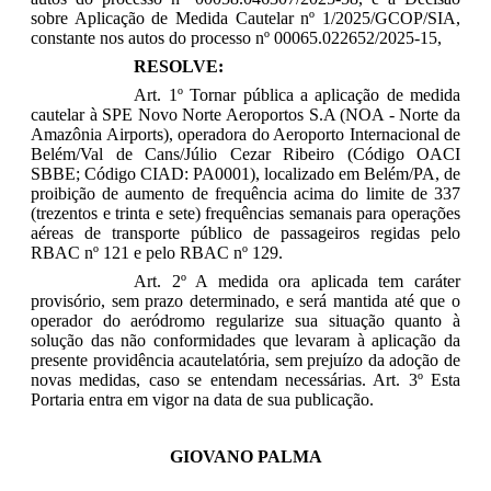
sobre Aplicação de Medida Cautelar nº 1/2025/GCOP/SIA,
constante nos autos do processo nº 00065.022652/2025-15,
RESOLVE:
Art. 1º Tornar pública a aplicação de medida
cautelar à SPE Novo Norte Aeroportos S.A (NOA - Norte da
Amazônia Airports), operadora do Aeroporto Internacional de
Belém/Val de Cans/Júlio Cezar Ribeiro (Código OACI
SBBE; Código CIAD: PA0001), localizado em Belém/PA, de
proibição de aumento de frequência acima do limite de 337
(trezentos e trinta e sete) frequências semanais para operações
aéreas de transporte público de passageiros regidas pelo
RBAC nº 121 e pelo RBAC nº 129.
Art. 2º A medida ora aplicada tem caráter
provisório, sem prazo determinado, e será mantida até que o
operador do aeródromo regularize sua situação quanto à
solução das não conformidades que levaram à aplicação da
presente providência acautelatória, sem prejuízo da adoção de
novas medidas, caso se entendam necessárias. Art. 3º Esta
Portaria entra em vigor na data de sua publicação.
GIOVANO PALMA
____________________________________________________