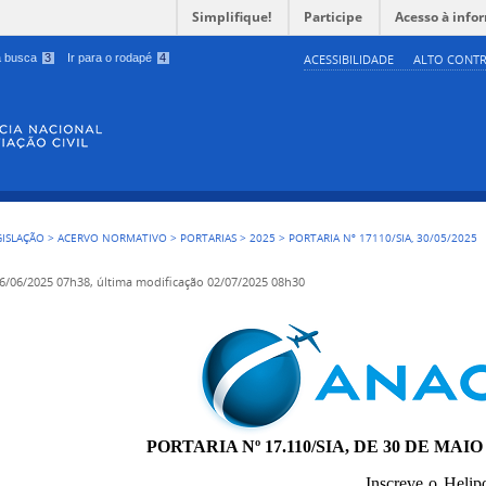
Simplifique!
Participe
Acesso à info
 a busca
3
Ir para o rodapé
4
ACESSIBILIDADE
ALTO CONTR
GISLAÇÃO
>
ACERVO NORMATIVO
>
PORTARIAS
>
2025
>
PORTARIA Nº 17110/SIA, 30/05/2025
6/06/2025 07h38,
última modificação
02/07/2025 08h30
PORTARIA Nº 17.110/SIA, DE 30 DE MAIO
Inscreve o Helip