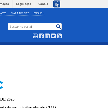
rmação
Legislação
Canais
ASTE
MAPA DO SITE
ENGLISH
Buscar no portal
Buscar no portal
YouTube
Facebook
LinkedIn
Twitter
RSS
 DE 2025
onto de uso privativo elevado CIAD