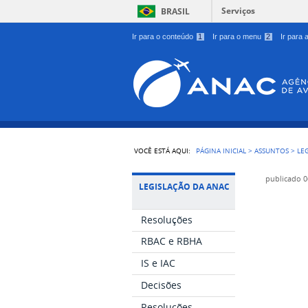
Serviços
BRASIL
Ir para o conteúdo
1
Ir para o menu
2
Ir para
VOCÊ ESTÁ AQUI:
PÁGINA INICIAL
>
ASSUNTOS
>
LE
publicado
0
LEGISLAÇÃO DA ANAC
Resoluções
RBAC e RBHA
IS e IAC
Decisões
Resoluções