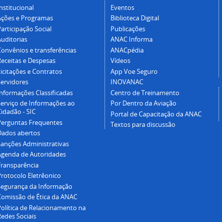
nstitucional
Eventos
Ações e Programas
Biblioteca Digital
articipação Social
Publicações
Auditorias
ANAC Informa
Convênios e transferências
ANACpédia
Receitas e Despesas
Vídeos
icitações e Contratos
App Voe Seguro
Servidores
INOVANAC
Informações Classificadas
Centro de Treinamento
Serviço de Informações ao
Por Dentro da Aviação
idadão - SIC
Portal de Capacitação da ANAC
Perguntas Frequentes
Textos para discussão
Dados abertos
Sanções Administrativas
Agenda de Autoridades
Transparência
Protocolo Eletrêonico
Segurança da Informação
Comissão de Ética da ANAC
Política de Relacionamento na
Redes Sociais