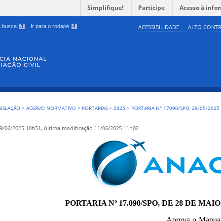
Simplifique!
Participe
Acesso à info
 a busca
3
Ir para o rodapé
4
ACESSIBILIDADE
ALTO CONTR
GISLAÇÃO
>
ACERVO NORMATIVO
>
PORTARIAS
>
2025
>
PORTARIA Nº 17090/SPO, 28/05/2025
9/06/2025 10h51,
última modificação
11/06/2025 11h02
PORTARIA Nº 17.090/SPO, DE 28 DE MAIO
Aprova o Manua