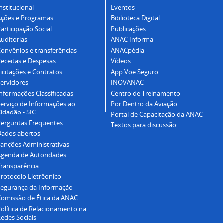
nstitucional
Eventos
Ações e Programas
Biblioteca Digital
articipação Social
Publicações
Auditorias
ANAC Informa
Convênios e transferências
ANACpédia
Receitas e Despesas
Vídeos
icitações e Contratos
App Voe Seguro
Servidores
INOVANAC
Informações Classificadas
Centro de Treinamento
Serviço de Informações ao
Por Dentro da Aviação
idadão - SIC
Portal de Capacitação da ANAC
Perguntas Frequentes
Textos para discussão
Dados abertos
Sanções Administrativas
Agenda de Autoridades
Transparência
Protocolo Eletrêonico
Segurança da Informação
Comissão de Ética da ANAC
Política de Relacionamento na
Redes Sociais