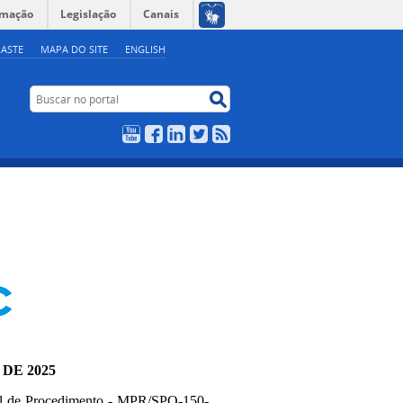
rmação
Legislação
Canais
ASTE
MAPA DO SITE
ENGLISH
Buscar no portal
Buscar no portal
YouTube
Facebook
LinkedIn
Twitter
RSS
 DE 2025
l de Procedimento - MPR/SPO-150-