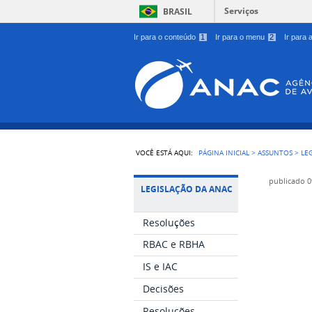
Serviços
BRASIL
Ir para o conteúdo
1
Ir para o menu
2
Ir para
VOCÊ ESTÁ AQUI:
PÁGINA INICIAL
>
ASSUNTOS
>
LE
publicado
0
LEGISLAÇÃO DA ANAC
Resoluções
RBAC e RBHA
IS e IAC
Decisões
Resoluções