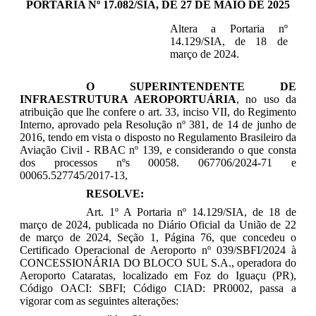
PORTARIA Nº 17.082/SIA, DE 27 DE MAIO DE 2025
Altera a Portaria nº
14.129/SIA, de 18 de
março de 2024.
O SUPERINTENDENTE DE
INFRAESTRUTURA AEROPORTUÁRIA
, no uso da
atribuição que lhe confere o art. 33, inciso VII, do Regimento
Interno, aprovado pela Resolução nº 381, de 14 de junho de
2016, tendo em vista o disposto no Regulamento Brasileiro da
Aviação Civil - RBAC nº 139, e considerando o que consta
dos processos nºs 00058. 067706/2024-71 e
00065.527745/2017-13,
RESOLVE:
Art. 1º A Portaria nº 14.129/SIA, de 18 de
março de 2024, publicada no Diário Oficial da União de 22
de março de 2024, Seção 1, Página 76, que concedeu o
Certificado Operacional de Aeroporto nº 039/SBFI/2024 à
CONCESSIONÁRIA DO BLOCO SUL S.A., operadora do
Aeroporto Cataratas, localizado em Foz do Iguaçu (PR),
Código OACI: SBFI; Código CIAD: PR0002, passa a
vigorar com as seguintes alterações: