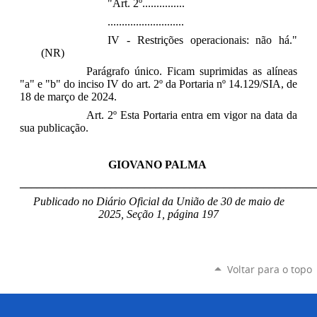
"Art. 2º...............
...........................
IV - Restrições operacionais: não há."
(NR)
Parágrafo único. Ficam suprimidas as alíneas
"a" e "b" do inciso IV do art. 2º da Portaria nº 14.129/SIA, de
18 de março de 2024.
Art. 2º Esta Portaria entra em vigor na data da
sua publicação.
GIOVANO PALMA
____________________________________________________
Publicado no Diário Oficial da União de 30 de maio
de
2025, Seção 1, página 197
Voltar para o topo