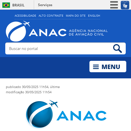
Serviços
BRASIL
Simplifique!
ACESSIBILIDADE
ALTO CONTRASTE
MAPA DO SITE
ENGLISH
Participe
Acesso à informação
Legislação
Buscar no portal
Bus
Canais
publicado
30/05/2025 11h54,
última
modificação
30/05/2025 11h54