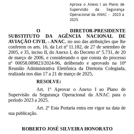
Aprova
o Anexo I ao Plano de
Supervisão da Segurança
Operacional da ANAC - 2023 a
2025.
O DIRETOR-PRESIDENTE
SUBSTITUTO DA AGÊNCIA NACIONAL DE
AVIAÇÃO CIVIL - ANAC
​, no uso das atribuições que lhe
conferem os arts. 16, da Lei nº 11.182, de 27 de setembro de
2005, e 35, inciso II, do Anexo I, do Decreto nº 5.731, de 20
de março de 2006, e considerando o que consta do processo
nº 00058.089823/2024-96, deliberado e aprovado na
10
ª
Reunião Administrativa Eletrônica da Diretoria Colegiada,
realizada nos dias
17
a
21
de março
de 2025,
RESOLVE:
Art. 1º Aprovar o Anexo I ao Plano de
Supervisão da Segurança Operacional da ANAC para o
período 2023 a 2025.
Art. 2º Esta Portaria entra em vigor na data de
sua publicação.
ROBERTO JOSÉ SILVEIRA HONORATO