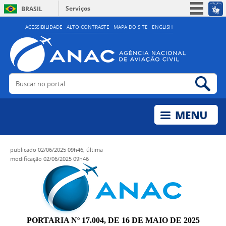
Serviços
BRASIL
Simplifique!
ACESSIBILIDADE
ALTO CONTRASTE
MAPA DO SITE
ENGLISH
Participe
Acesso à informação
Legislação
Buscar no portal
Bus
Canais
publicado
02/06/2025 09h46,
última
modificação
02/06/2025 09h46
PORTARIA Nº 17.004, DE 16 DE MAIO DE 2025