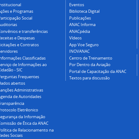
nstitucional
Eventos
Ações e Programas
Biblioteca Digital
articipação Social
Publicações
Auditorias
ANAC Informa
Convênios e transferências
ANACpédia
Receitas e Despesas
Vídeos
icitações e Contratos
App Voe Seguro
Servidores
INOVANAC
Informações Classificadas
Centro de Treinamento
Serviço de Informações ao
Por Dentro da Aviação
idadão - SIC
Portal de Capacitação da ANAC
Perguntas Frequentes
Textos para discussão
Dados abertos
Sanções Administrativas
Agenda de Autoridades
Transparência
Protocolo Eletrêonico
Segurança da Informação
Comissão de Ética da ANAC
Política de Relacionamento na
Redes Sociais