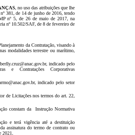
ANÇAS
, no uso das atribuições que lhe
o nº 381, de 14 de junho de 2016, tendo
S/MP nº 5, de 26 de maio de 2017, na
ia nº 10.502/SAF, de 8 de fevereiro de
Planejamento da Contratação, visando à
 nas modalidades terrestre ou marítimo,
erlly.cruz@anac.gov.br, indicado pelo
as e Contratações Corporativas
armo@anac.gov.br, indicado pelo setor
or de Licitações nos termos do art. 22,
tação constam da Instrução Normativa
ção e terá vigência até a destituição
da assinatura do termo de contrato ou
de 2021.