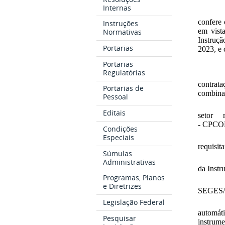
Internas
confere 
Instruções
em vist
Normativas
Instruçã
Portarias
2023, e
Portarias
Regulatórias
contrata
Portarias de
combinad
Pessoal
Editais
setor 
- CPCO
Condições
Especiais
requis
Súmulas
Administrativas
da Inst
Programas, Planos
e Diretrizes
SEGES/M
Legislação Federal
automát
Pesquisar
instrume