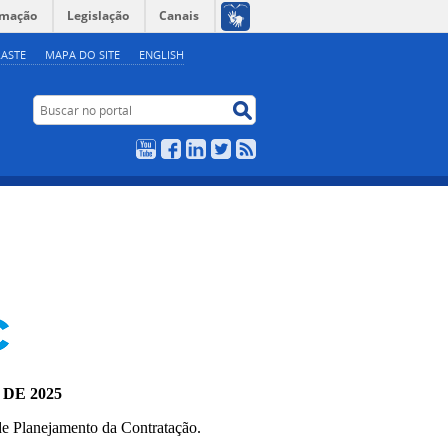
rmação
Legislação
Canais
ASTE
MAPA DO SITE
ENGLISH
Buscar no portal
Buscar no portal
YouTube
Facebook
LinkedIn
Twitter
RSS
 DE 2025
e Planejamento da Contratação.