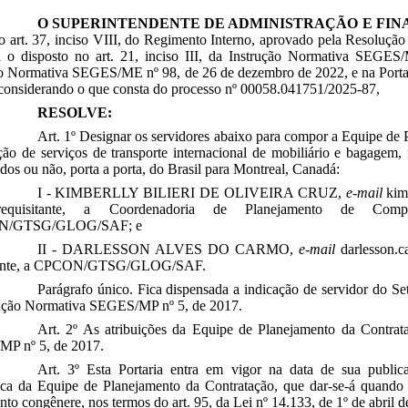
O SUPERINTENDENTE DE ADMINISTRAÇÃO E FIN
o art. 37, inciso VIII, do Regimento Interno, aprovado pela Resoluçã
a o disposto no art. 21, inciso III, da Instrução Normativa SEGE
o Normativa SEGES/ME nº 98, de 26 de dezembro de 2022, e na Portar
 considerando o que consta do processo nº 00058.041751/2025-87,
RESOLVE:
Art. 1º Designar os servidores abaixo para compor a Equipe de 
ção de serviços de transporte internacional de mobiliário e bagagem,
os ou não, porta a porta, do Brasil para Montreal, Canadá:
I - KIMBERLLY BILIERI DE OLIVEIRA CRUZ,
e-mail
kimb
requisitante, a Coordenadoria de Planejamento de Compr
N/GTSG/GLOG/SAF; e
II - DARLESSON ALVES DO CARMO,
e-mail
darlesson.c
itante, a CPCON/GTSG/GLOG/SAF.
Parágrafo único. Fica dispensada a indicação de servidor do Set
rução Normativa SEGES/MP nº 5, de 2017.
Art. 2º As atribuições da Equipe de Planejamento da Contra
P nº 5, de 2017.
Art. 3º Esta Portaria entra em vigor na data de sua publica
ica da Equipe de Planejamento da Contratação, que dar-se-á quando 
nto congênere, nos termos do art. 95, da Lei nº 14.133, de 1º de abril 