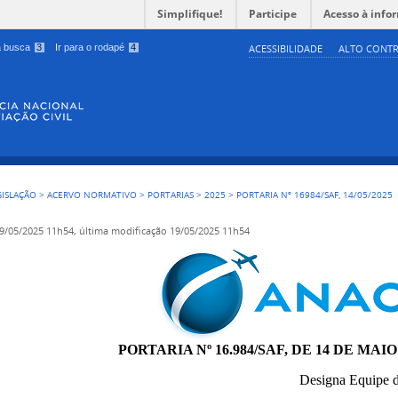
Simplifique!
Participe
Acesso à info
 a busca
3
Ir para o rodapé
4
ACESSIBILIDADE
ALTO CONTR
GISLAÇÃO
>
ACERVO NORMATIVO
>
PORTARIAS
>
2025
>
PORTARIA Nº 16984/SAF, 14/05/2025
9/05/2025 11h54,
última modificação
19/05/2025 11h54
PORTARIA Nº 16.984/SAF, DE 14 DE MAIO
Designa Equipe d