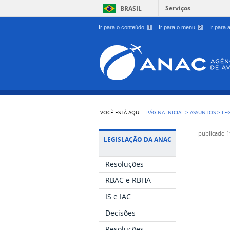
Serviços
BRASIL
Ir para o conteúdo
1
Ir para o menu
2
Ir para
VOCÊ ESTÁ AQUI:
PÁGINA INICIAL
>
ASSUNTOS
>
LE
publicado
1
LEGISLAÇÃO DA ANAC
Resoluções
RBAC e RBHA
IS e IAC
Decisões
Resoluções