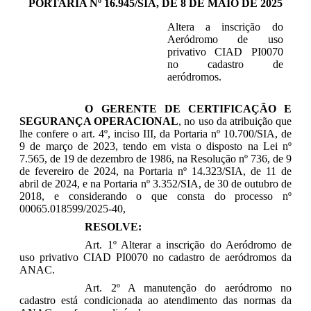
PORTARIA Nº 16.945/SIA, DE 8 DE MAIO DE 2025
Altera a inscrição do
Aeródromo de uso
privativo CIAD PI0070
no cadastro de
aeródromos.
O GERENTE DE CERTIFICAÇÃO E
SEGURANÇA OPERACIONAL
, no uso da atribuição que
lhe confere o art. 4º, inciso III, da Portaria nº 10.700/SIA, de
9 de março de 2023, tendo em vista o disposto na Lei nº
7.565, de 19 de dezembro de 1986, na Resolução nº 736, de 9
de fevereiro de 2024, na Portaria nº 14.323/SIA, de 11 de
abril de 2024, e na Portaria nº 3.352/SIA, de 30 de outubro de
2018, e considerando o que consta do processo nº
00065.018599/2025-40,
RESOLVE:
Art. 1º Alterar a inscrição do Aeródromo de
uso privativo CIAD PI0070 no cadastro de aeródromos da
ANAC.
Art. 2º A manutenção do aeródromo no
cadastro está condicionada ao atendimento das normas da