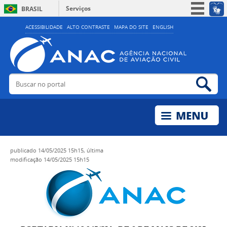
Serviços
BRASIL
Simplifique!
ACESSIBILIDADE
ALTO CONTRASTE
MAPA DO SITE
ENGLISH
Participe
Acesso à informação
Legislação
Buscar no portal
Bus
Canais
publicado
14/05/2025 15h15,
última
modificação
14/05/2025 15h15