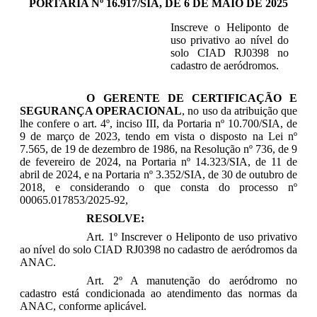
PORTARIA Nº 16.917/SIA, DE 6 DE MAIO DE 2025
Inscreve o Heliponto de
uso privativo ao nível do
solo CIAD RJ0398 no
cadastro de aeródromos.
O GERENTE DE CERTIFICAÇÃO E
SEGURANÇA OPERACIONAL
, no uso da atribuição que
lhe confere o art. 4º, inciso III, da Portaria nº 10.700/SIA, de
9 de março de 2023, tendo em vista o disposto na Lei nº
7.565, de 19 de dezembro de 1986, na Resolução nº 736, de 9
de fevereiro de 2024, na Portaria nº 14.323/SIA, de 11 de
abril de 2024, e na Portaria nº 3.352/SIA, de 30 de outubro de
2018, e considerando o que consta do processo nº
00065.017853/2025-92,
RESOLVE:
Art. 1º Inscrever o Heliponto de uso privativo
ao nível do solo CIAD RJ0398 no cadastro de aeródromos da
ANAC.
Art. 2º A manutenção do aeródromo no
cadastro está condicionada ao atendimento das normas da
ANAC, conforme aplicável.