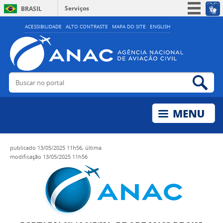
Serviços
BRASIL
Simplifique!
ACESSIBILIDADE
ALTO CONTRASTE
MAPA DO SITE
ENGLISH
Participe
Acesso à informação
Legislação
Buscar no portal
Bus
Canais
publicado
13/05/2025 11h56,
última
modificação
13/05/2025 11h56