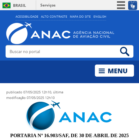
Serviços
BRASIL
Simplifique!
ACESSIBILIDADE
ALTO CONTRASTE
MAPA DO SITE
ENGLISH
Participe
Acesso à informação
Legislação
Buscar no portal
Bus
Canais
publicado
07/05/2025 12h10,
última
modificação
07/05/2025 12h10
PORTARIA Nº 16.903/SAF, DE 30 DE ABRIL DE 2025