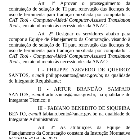
Art. 1º Aprovar o prosseguimento da
contratação de solução de TI para renovação das licenças de
uso de ferramenta para tradução auxiliada por computador -
CAT Tool - Computer-Aided/ Computer-Assisted Translation
Tool -
, em atendimento às necessidades da ANAC.
Art. 2º Designar os servidores abaixo para
compor a Equipe de Planejamento da Contratação, visando à
contratação de solução de TI para renovação das licenças de
uso de ferramenta para tradução auxiliada por computador -
CAT Tool - Computer-Aided/ Computer-Assisted Translation
Tool -
, em atendimento às necessidades da ANAC:
I - PHILIPPE AZEVEDO DE QUEIROZ
SANTOS,
e-mail
philippe.santos@anac.gov.br, na qualidade
de Integrante Requisitante;
II - ARTUR BRANDÃO SAMPAIO
SANTOS,
e-mail
artur.santos@anac.gov.br, na qualidade de
Integrante Técnico; e
III - FABIANO BENEDITO DE SIQUEIRA
BENTO,
e-mail
fabiano.bento@anac.gov.br, na qualidade de
Integrante Administrativo.
Art. 3º As atribuições da Equipe de
Planejamento da Contratação constam da Instrução Normativa
SGD/ME nº 94, de 2022.