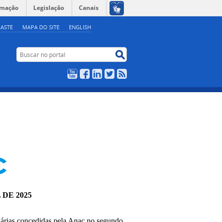
rmação
Legislação
Canais
ASTE
MAPA DO SITE
ENGLISH
Buscar no portal
Buscar no portal
YouTube
Facebook
LinkedIn
Twitter
RSS
 DE 2025
 pela Anac no segundo