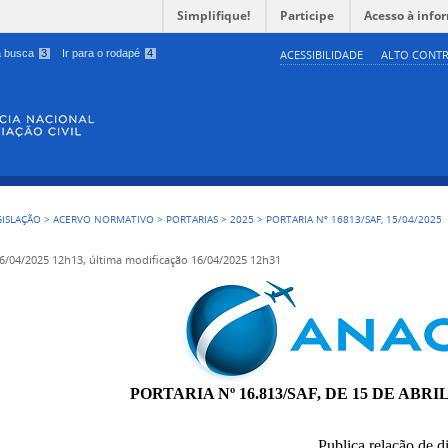
Simplifique!
Participe
Acesso à info
 a busca
3
Ir para o rodapé
4
ACESSIBILIDADE
ALTO CONTR
GISLAÇÃO
>
ACERVO NORMATIVO
>
PORTARIAS
>
2025
>
PORTARIA Nº 16813/SAF, 15/04/2025
6/04/2025 12h13,
última modificação
16/04/2025 12h31
PORTARIA Nº 16.813/SAF, DE 15 DE ABRIL
ublica relação de diárias concedidas