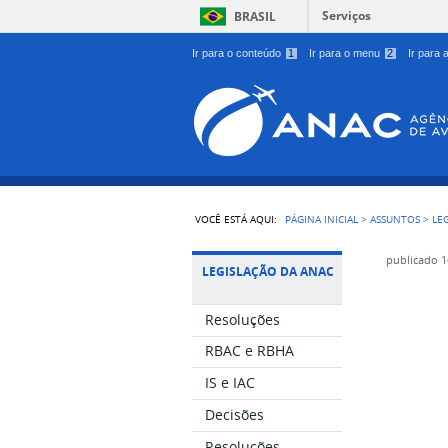
Serviços
BRASIL
Ir para o conteúdo
1
Ir para o menu
2
Ir para
VOCÊ ESTÁ AQUI:
PÁGINA INICIAL
>
ASSUNTOS
>
LE
publicado
1
LEGISLAÇÃO DA ANAC
Resoluções
RBAC e RBHA
IS e IAC
Decisões
Resoluções
P