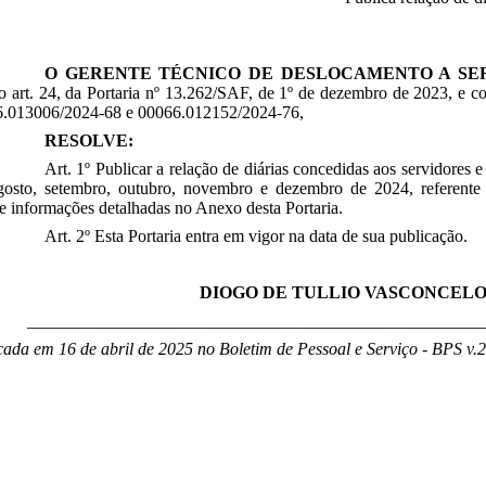
O GERENTE TÉCNICO DE DESLOCAMENTO A SE
o art. 24, da Portaria nº 13.262/SAF, de 1º de dezembro de 2023, e c
6.013006/2024-68
e
00066.012152/2024-76
,
RESOLVE:
Art. 1º Publicar a relação de diárias concedidas aos servidore
agosto, setembro, outubro, novembro e dezembro de 2024
, referente
 informações detalhadas no Anexo desta Portaria.
Art. 2º Esta Portaria entra em vigor na data de sua publicação.
DIOGO DE TULLIO VASCONCEL
____________________________________________________
cada em 16 de abril de 2025 no Boletim de Pessoal e Serviço - BPS v.20