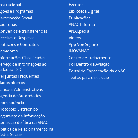
nstitucional
Eventos
Ações e Programas
Biblioteca Digital
articipação Social
Publicações
Auditorias
ANAC Informa
Convênios e transferências
ANACpédia
Receitas e Despesas
Vídeos
icitações e Contratos
App Voe Seguro
Servidores
INOVANAC
Informações Classificadas
Centro de Treinamento
Serviço de Informações ao
Por Dentro da Aviação
idadão - SIC
Portal de Capacitação da ANAC
Perguntas Frequentes
Textos para discussão
Dados abertos
Sanções Administrativas
Agenda de Autoridades
Transparência
Protocolo Eletrêonico
Segurança da Informação
Comissão de Ética da ANAC
Política de Relacionamento na
Redes Sociais