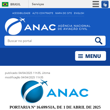
Serviços
BRASIL
Simplifique!
ACESSIBILIDADE
ALTO CONTRASTE
MAPA DO SITE
ENGLISH
Participe
Acesso à informação
Legislação
Buscar no portal
Bus
Canais
publicado
04/04/2025 11h35,
última
modificação
04/04/2025 11h35
PORTARIA Nº 16.699/SIA, DE 1 DE ABRIL DE 2025