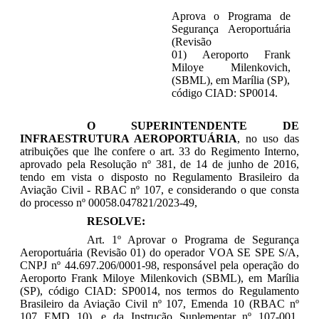
Aprova o
Programa de
Segurança Aeroportuária
(Revisão
01)
Aeroporto
Frank
Miloye Milenkovich,
(SBML), em Marília (SP),
código CIAD: SP0014
.
O
SUPERINTENDENTE DE
INFRAESTRUTURA AEROPORTUÁRIA
, no uso das
atribuições que lhe confere o art. 33 do Regimento Interno,
aprovado pela Resolução nº 381, de 14 de junho de 2016,
tendo em vista o disposto no Regulamento Brasileiro da
Aviação Civil - RBAC nº 107, e considerando o que consta
do processo nº 00058.047821/2023-49,
RESOLVE:
Art. 1º Aprovar o Programa de Segurança
Aeroportuária (Revisão 01) do operador VOA SE SPE S/A,
CNPJ nº 44.697.206/0001-98, responsável pela operação do
Aeroporto Frank Miloye Milenkovich (SBML), em Marília
(SP), código CIAD: SP0014, nos termos do Regulamento
Brasileiro da Aviação Civil nº 107, Emenda 10 (RBAC nº
107 EMD 10), e da Instrução Suplementar nº 107-001,