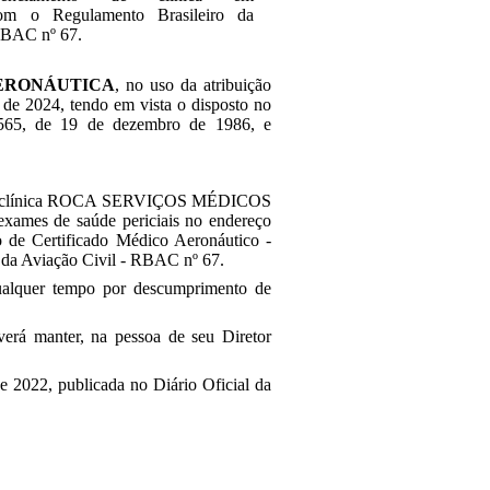
om o Regulamento Brasileiro da
RBAC nº 67.
ERONÁUTICA
, no uso da atribuição
ro de 2024, tendo em vista o disposto no
.565, de 19 de dezembro de 1986, e
nto da clínica ROCA SERVIÇOS MÉDICOS
xames de saúde periciais no endereço
 de Certificado Médico Aeronáutico -
o da Aviação Civil - RBAC nº 67.
ualquer tempo por descumprimento de
erá manter, na pessoa de seu Diretor
de 2022, publicada no Diário Oficial da