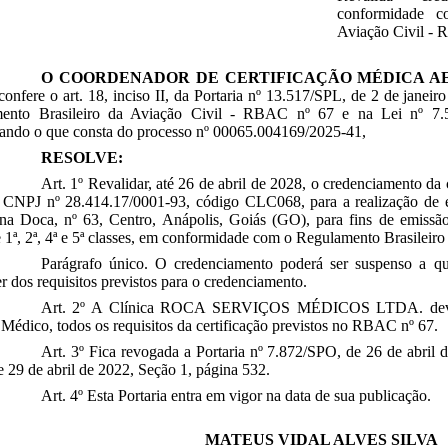
conformidade c
Aviação Civil - 
O COORDENADOR DE CERTIFICAÇÃO MÉDICA A
confere o art. 18, inciso II, da Portaria nº 13.517/SPL, de 2 de janei
ento Brasileiro da Aviação Civil - RBAC nº 67 e na Lei nº 7
ando o que consta do processo nº
00065.004169/2025-41,
RESOLVE:
Art. 1º Revalidar, até 26 de abril de 2028, o credenciame
CNPJ nº 28.414.17/0001-93, código CLC068, para a realização de e
a Doca, nº 63, Centro, Anápolis, Goiás (GO), para fins de emissão
ª, 2ª, 4ª e 5ª classes, em conformidade com o Regulamento Brasileir
Parágrafo único. O credenciamento poderá ser suspenso a q
r dos requisitos previstos para o credenciamento.
Art. 2º A Clínica
ROCA SERVIÇOS MÉDICOS LTDA.
dev
Médico, todos os requisitos da certificação previstos no RBAC nº 67.
Art. 3º Fica revogada a Portaria nº 7.872/SPO, de 26 de abril 
 29 de abril de 2022, Seção 1, página 532.
Art. 4º Esta Portaria entra em vigor na data de sua publicação.
MATEUS VIDAL ALVES SILVA