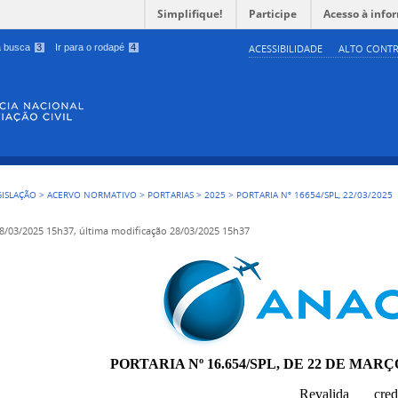
Simplifique!
Participe
Acesso à info
 a busca
3
Ir para o rodapé
4
ACESSIBILIDADE
ALTO CONTR
GISLAÇÃO
>
ACERVO NORMATIVO
>
PORTARIAS
>
2025
>
PORTARIA Nº 16654/SPL, 22/03/2025
8/03/2025 15h37,
última modificação
28/03/2025 15h37
PORTARIA Nº 16.654/SPL, DE 22 DE MARÇ
Revalida cr