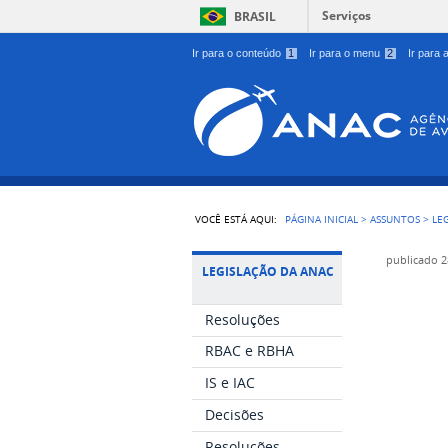
Serviços
BRASIL
Ir para o conteúdo
1
Ir para o menu
2
Ir para
VOCÊ ESTÁ AQUI:
PÁGINA INICIAL
>
ASSUNTOS
>
LE
publicado
2
LEGISLAÇÃO DA ANAC
Resoluções
RBAC e RBHA
IS e IAC
Decisões
Resoluções