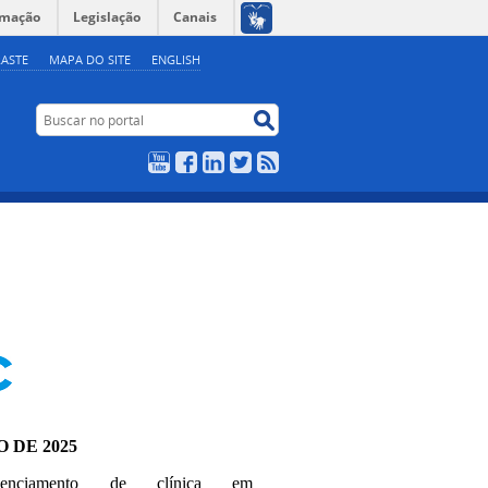
rmação
Legislação
Canais
ASTE
MAPA DO SITE
ENGLISH
Buscar no portal
Buscar no portal
YouTube
Facebook
LinkedIn
Twitter
RSS
O DE 2025
edenciamento de clínica em