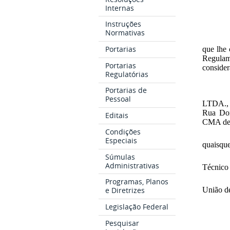
Internas
Instruções
Normativas
Portarias
que lhe 
Regulam
Portarias
consider
Regulatórias
Portarias de
Pessoal
LTDA., 
Rua Don
Editais
CMA de 1
Condições
Especiais
quaisque
Súmulas
Administrativas
Técnico 
Programas, Planos
União de
e Diretrizes
Legislação Federal
Pesquisar