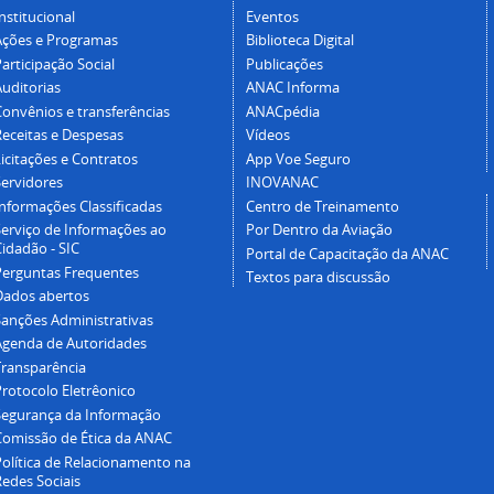
nstitucional
Eventos
Ações e Programas
Biblioteca Digital
articipação Social
Publicações
Auditorias
ANAC Informa
Convênios e transferências
ANACpédia
Receitas e Despesas
Vídeos
icitações e Contratos
App Voe Seguro
Servidores
INOVANAC
Informações Classificadas
Centro de Treinamento
Serviço de Informações ao
Por Dentro da Aviação
idadão - SIC
Portal de Capacitação da ANAC
Perguntas Frequentes
Textos para discussão
Dados abertos
Sanções Administrativas
Agenda de Autoridades
Transparência
Protocolo Eletrêonico
Segurança da Informação
Comissão de Ética da ANAC
Política de Relacionamento na
Redes Sociais