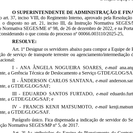
O SUPERINTENDENTE DE ADMINISTRAÇÃO E FIN
o art. 37, inciso VIII, do Regimento Interno, aprovado pela Resoluçã
a o disposto no art. 21, inciso III, da Instrução Normativa SEGE
o Normativa SEGES/ME nº 98, de 26 de dezembro de 2022, e na Portar
 considerando o que consta do processo nº 00066.003110/2025-25,
RESOLVE:
Art. 1º Designar os servidores abaixo para compor a Equipe de 
ção de serviço de transporte terrestre ou agenciamento/intermediação 
acional:
I - ANA ÂNGELA NOGUEIRA SOARES
, e-mail
ana.ang
tante, a Gerência Técnica de Deslocamento a Serviço GTDE/GLOG/SA
II - ÂNDERSON CARLOS SANTANA,
e-mail
anderson.san
tante, a GTDE/GLOG/SAF;
III - EDUARDO SANTOS FURTADO​​,
e-mail
eduardo.furt
tante, a GTDE/GLOG/SAF; e
IV - FRANCIS KENJI MATSUMOTO,
e-mail
kenji.matsum
tante, a GTDE/GLOG/SAF.
Parágrafo único. Fica dispensada a indicação de servidor do Se
rução Normativa SEGES/MP nº 5, de 2017.
Art. 2º As atribuições da Equipe de Planejamento da Contra