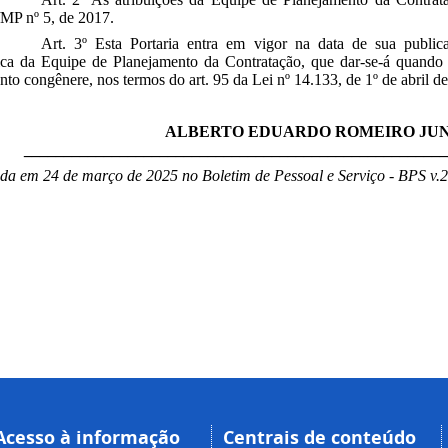
P nº 5, de 2017.
Art. 3º Esta Portaria entra em vigor na data de sua publica
ica da Equipe de Planejamento da Contratação, que dar-se-á quando 
nto congênere, nos termos do art. 95 da Lei nº 14.133, de 1º de abril d
ALBERTO EDUARDO ROMEIRO JU
____________________________________________________
da em 24 de março de 2025 no Boletim de Pessoal e Serviço - BPS v.2
Acesso à informação
Centrais de conteúdo