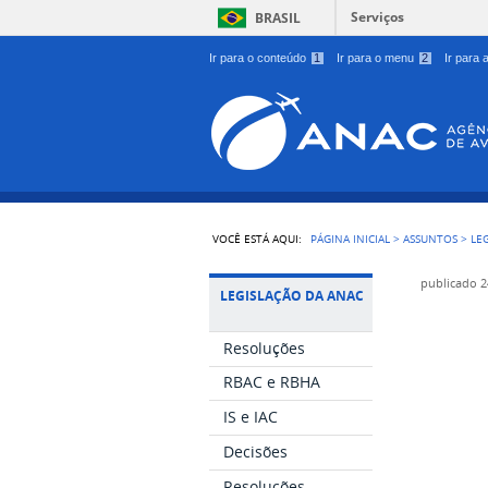
Serviços
BRASIL
Ir para o conteúdo
1
Ir para o menu
2
Ir para
VOCÊ ESTÁ AQUI:
PÁGINA INICIAL
>
ASSUNTOS
>
LE
publicado
2
LEGISLAÇÃO DA ANAC
Resoluções
RBAC e RBHA
IS e IAC
Decisões
Resoluções