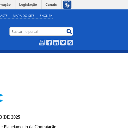
rmação
Legislação
Canais
ASTE
MAPA DO SITE
ENGLISH
Buscar no portal
Buscar no portal
YouTube
Facebook
LinkedIn
Twitter
RSS
O DE 2025
e Planejamento da Contratação.