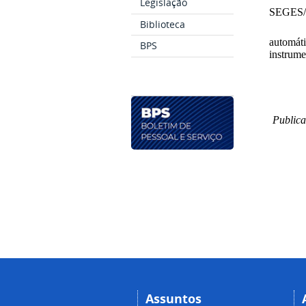
Legislação
SEGES/M
Biblioteca
automát
BPS
instrume
Publica
Assuntos