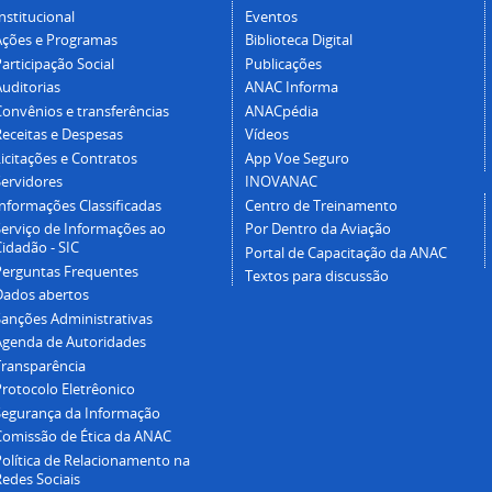
nstitucional
Eventos
Ações e Programas
Biblioteca Digital
articipação Social
Publicações
Auditorias
ANAC Informa
Convênios e transferências
ANACpédia
Receitas e Despesas
Vídeos
icitações e Contratos
App Voe Seguro
Servidores
INOVANAC
Informações Classificadas
Centro de Treinamento
Serviço de Informações ao
Por Dentro da Aviação
idadão - SIC
Portal de Capacitação da ANAC
Perguntas Frequentes
Textos para discussão
Dados abertos
Sanções Administrativas
Agenda de Autoridades
Transparência
Protocolo Eletrêonico
Segurança da Informação
Comissão de Ética da ANAC
Política de Relacionamento na
Redes Sociais