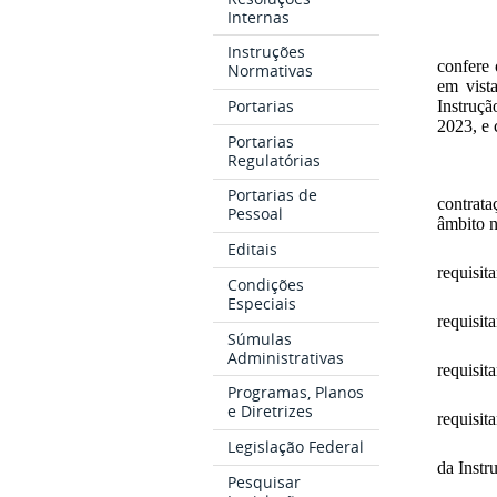
Internas
Instruções
confere 
Normativas
em vist
Portarias
Instruçã
2023, e
Portarias
Regulatórias
Portarias de
contrata
Pessoal
âmbito n
Editais
requisi
Condições
Especiais
requisi
Súmulas
Administrativas
requisi
Programas, Planos
e Diretrizes
requisi
Legislação Federal
da Inst
Pesquisar