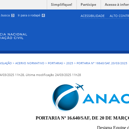
Simplifique!
Participe
Acesso à info
 a busca
3
Ir para o rodapé
4
ACESSIBILIDADE
ALTO CONTR
GISLAÇÃO
>
ACERVO NORMATIVO
>
PORTARIAS
>
2025
>
PORTARIA Nº 16640/SAF, 20/03/2025
4/03/2025 11h28,
última modificação
24/03/2025 11h28
PORTARIA Nº 16.640/SAF, DE 20 DE MARÇ
Designa Equipe d