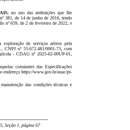
AIS
,
no uso das atribuições que lhe
 nº 381, de 14 de junho de 2016, tendo
ão nº 659, de 2 de fevereiro de 2022, e
a exploração de serviços aéreos pela
NPJ nº 55.672.481/0001-73, com
oagrícola - CDAG nº
2025-02-00UP-01
,
quelas constantes das Especificações
no endereço https://www.gov.br/anac/pt-
à manutenção das condições técnicas e
_____________________
5, Seção 1, página 67