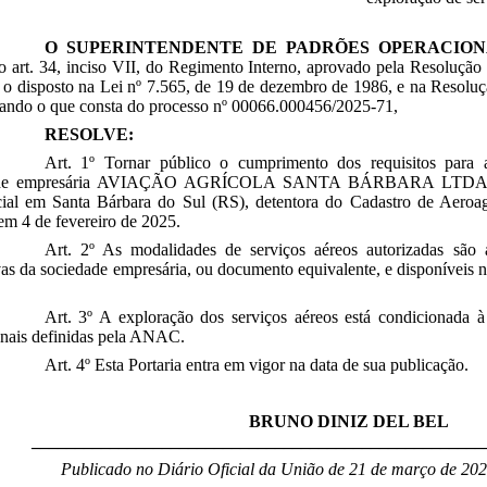
O SUPERINTENDENTE DE PADRÕES OPERACION
o art. 34, inciso VII, do Regimento Interno, aprovado pela Resolução
 o disposto na Lei nº 7.565, de 19 de dezembro de 1986, e na Resoluç
rando o que consta do processo nº 00066.000456/2025-71,
RESOLVE:
Art. 1º Tornar público o cumprimento dos requisitos para 
ade empresária AVIAÇÃO AGRÍCOLA SANTA BÁRBARA LTDA., C
cial em Santa Bárbara do Sul (RS), detentora do Cadastro de Aer
 em
4
de fevereiro de 2025.
Art. 2º As modalidades de serviços aéreos autorizadas são a
as da sociedade empresária, ou documento equivalente, e disponíveis 
Art. 3º A exploração dos serviços aéreos está condicionada 
onais definidas pela ANAC.
Art. 4º Esta Portaria entra em vigor na data de sua publicação.
BRUNO DINIZ DEL BEL
____________________________________________________
Publicado no Diário Oficial da União de 21 de março
de 202