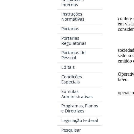
Internas
Instruções
confere 
Normativas
em vista
Portarias
conside
Portarias
Regulatórias
socied
Portarias de
sede so
Pessoal
emitido
Editais
Operativ
Condições
br/eo.
Especiais
Súmulas
operaci
Administrativas
Programas, Planos
e Diretrizes
Legislação Federal
Pesquisar