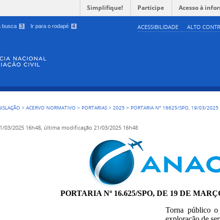
Simplifique!
Participe
Acesso à info
 a busca
3
Ir para o rodapé
4
ACESSIBILIDADE
ALTO CONTR
GISLAÇÃO
>
ACERVO NORMATIVO
>
PORTARIAS
>
2025
>
PORTARIA Nº 16625/SPO, 19/03/2025
1/03/2025 16h48,
última modificação
21/03/2025 16h48
PORTARIA Nº 16.625/SPO, DE 19 DE MARÇ
Torna público o
exploração de ser