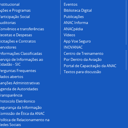
nstitucional
Eventos
Ações e Programas
Biblioteca Digital
articipação Social
Publicações
Auditorias
ANAC Informa
Convênios e transferências
ANACpédia
Receitas e Despesas
Vídeos
icitações e Contratos
App Voe Seguro
Servidores
INOVANAC
Informações Classificadas
Centro de Treinamento
Serviço de Informações ao
Por Dentro da Aviação
idadão - SIC
Portal de Capacitação da ANAC
Perguntas Frequentes
Textos para discussão
Dados abertos
Sanções Administrativas
Agenda de Autoridades
Transparência
Protocolo Eletrêonico
Segurança da Informação
Comissão de Ética da ANAC
Política de Relacionamento na
Redes Sociais