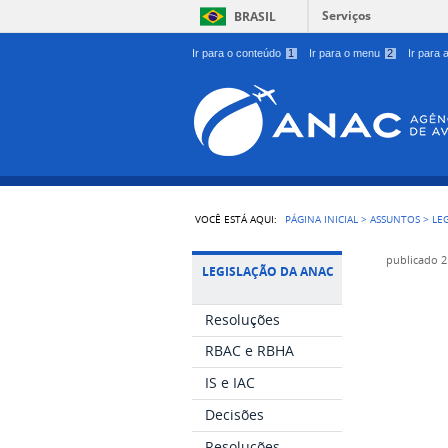
Serviços
BRASIL
Ir para o conteúdo
1
Ir para o menu
2
Ir para
VOCÊ ESTÁ AQUI:
PÁGINA INICIAL
>
ASSUNTOS
>
LE
publicado
2
LEGISLAÇÃO DA ANAC
Resoluções
RBAC e RBHA
IS e IAC
Decisões
Resoluções