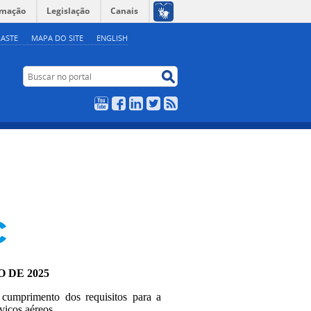
rmação
Legislação
Canais
ASTE
MAPA DO SITE
ENGLISH
Buscar no portal
Buscar no portal
YouTube
Facebook
LinkedIn
Twitter
RSS
O DE 2025
 cumprimento dos requisitos para a
viços aéreos.