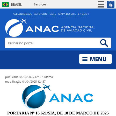
Serviços
BRASIL
Simplifique!
ACESSIBILIDADE
ALTO CONTRASTE
MAPA DO SITE
ENGLISH
Participe
Acesso à informação
Legislação
Buscar no portal
Bus
Canais
publicado
04/04/2025 12h57,
última
modificação
04/04/2025 12h57
PORTARIA Nº 16.621/SIA, DE 18 DE MARÇO DE 2025