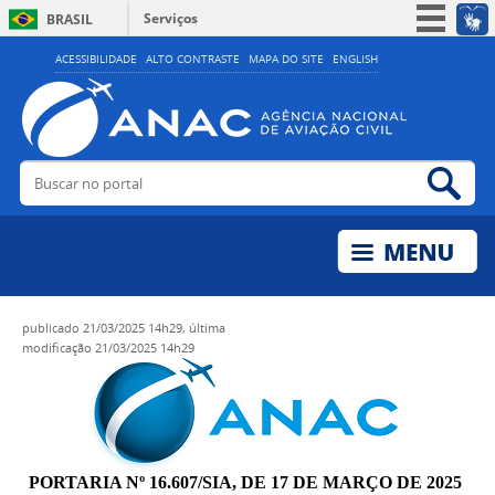
Serviços
BRASIL
Simplifique!
ACESSIBILIDADE
ALTO CONTRASTE
MAPA DO SITE
ENGLISH
Participe
Acesso à informação
Legislação
Buscar no portal
Bus
Canais
publicado
21/03/2025 14h29,
última
modificação
21/03/2025 14h29
PORTARIA Nº 16.607/SIA, DE 17 DE MARÇO DE 2025