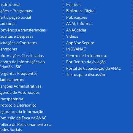
nstitucional
Eventos
Ações e Programas
Biblioteca Digital
articipação Social
Publicações
Auditorias
ANAC Informa
Convênios e transferências
ANACpédia
Receitas e Despesas
Vídeos
icitações e Contratos
App Voe Seguro
Servidores
INOVANAC
Informações Classificadas
Centro de Treinamento
Serviço de Informações ao
Por Dentro da Aviação
idadão - SIC
Portal de Capacitação da ANAC
Perguntas Frequentes
Textos para discussão
Dados abertos
Sanções Administrativas
Agenda de Autoridades
Transparência
Protocolo Eletrêonico
Segurança da Informação
Comissão de Ética da ANAC
Política de Relacionamento na
Redes Sociais