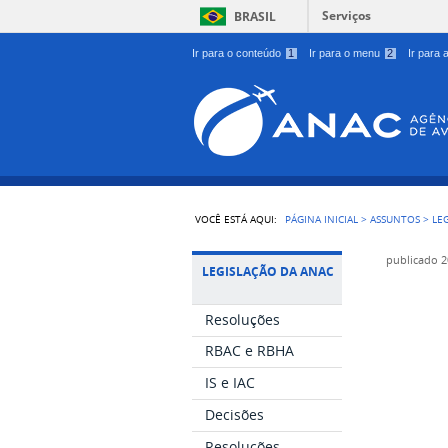
Serviços
BRASIL
Ir para o conteúdo
1
Ir para o menu
2
Ir para
VOCÊ ESTÁ AQUI:
PÁGINA INICIAL
>
ASSUNTOS
>
LE
publicado
2
LEGISLAÇÃO DA ANAC
Resoluções
RBAC e RBHA
IS e IAC
Decisões
Resoluções