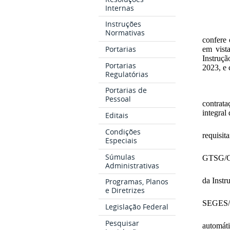
Internas
Instruções
Normativas
confere 
Portarias
em vist
Instruçã
Portarias
2023, e
Regulatórias
Portarias de
Pessoal
contrata
integral
Editais
Condições
requisi
Especiais
Súmulas
GTSG/
Administrativas
da Inst
Programas, Planos
e Diretrizes
SEGES/M
Legislação Federal
Pesquisar
automát