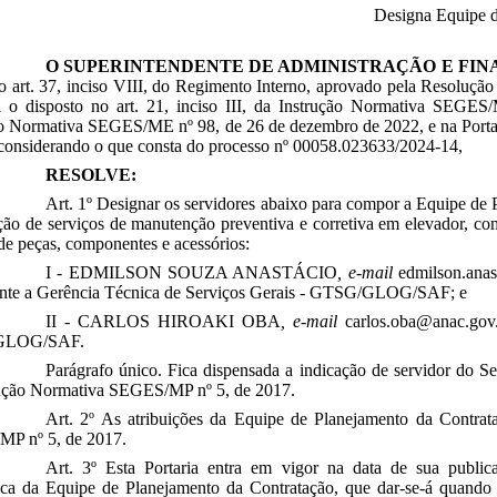
Designa Equipe d
O SUPERINTENDENTE DE ADMINISTRAÇÃO E FIN
o art. 37, inciso VIII, do Regimento Interno, aprovado pela Resoluçã
a o disposto no art. 21, inciso III, da Instrução Normativa SEGE
o Normativa SEGES/ME nº 98, de 26 de dezembro de 2022, e na Portar
 considerando o que consta do processo nº 00058.023633/2024-14,
RESOLVE:
Art. 1º Designar os servidores abaixo para compor a Equipe de 
ção de serviços de manutenção preventiva e corretiva em elevador, co
 de peças, componentes e acessórios:
I - EDMILSON SOUZA ANASTÁCIO
, e-mail
edmilson.anast
tante a Gerência Técnica de Serviços Gerais - GTSG/GLOG/SAF; e
II - CARLOS HIROAKI OBA
, e-mail
carlos.oba@anac.gov.b
GLOG/SAF.
Parágrafo único. Fica dispensada a indicação de servidor do Se
rução Normativa SEGES/MP nº 5, de 2017.
Art. 2º As atribuições da Equipe de Planejamento da Contra
P nº 5, de 2017.
Art. 3º Esta Portaria entra em vigor na data de sua publica
ica da Equipe de Planejamento da Contratação, que dar-se-á quando 