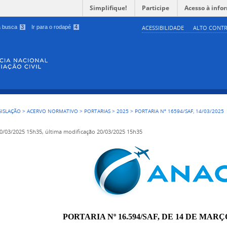
Simplifique!
Participe
Acesso à info
 a busca
3
Ir para o rodapé
4
ACESSIBILIDADE
ALTO CONTR
GISLAÇÃO
>
ACERVO NORMATIVO
>
PORTARIAS
>
2025
>
PORTARIA Nº 16594/SAF, 14/03/2025
0/03/2025 15h35,
última modificação
20/03/2025 15h35
PORTARIA Nº 16.594/SAF, DE 14 DE MARÇ