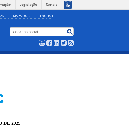
rmação
Legislação
Canais
ASTE
MAPA DO SITE
ENGLISH
Buscar no portal
Buscar no portal
YouTube
Facebook
LinkedIn
Twitter
RSS
O DE 2025