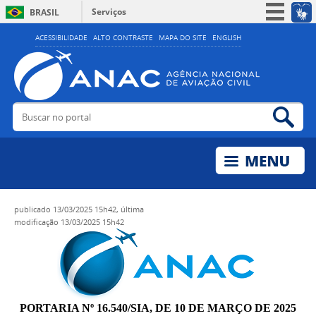
Serviços
BRASIL
Simplifique!
ACESSIBILIDADE
ALTO CONTRASTE
MAPA DO SITE
ENGLISH
Participe
Acesso à informação
Legislação
Buscar no portal
Bus
Canais
publicado
13/03/2025 15h42,
última
modificação
13/03/2025 15h42
PORTARIA Nº 16.540/SIA, DE 10 DE MARÇO DE 2025