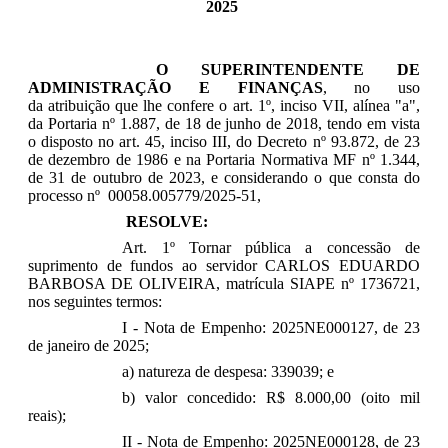
2025
O SUPERINTENDENTE DE
ADMINISTRAÇÃO E FINANÇAS
, no uso
da atribuição que lhe confere o art. 1º, inciso VII, alínea "a",
da Portaria nº 1.887, de 18 de junho de 2018, tendo em vista
o disposto no art. 45, inciso III, do Decreto nº 93.872, de 23
de dezembro de 1986 e na Portaria Normativa MF nº 1.344,
de 31 de outubro de 2023, e considerando o que consta do
processo nº 00058.005779/2025-51,
RESOLVE:
Art. 1º Tornar pública a concessão de
suprimento de fundos ao servidor
CARLOS EDUARDO
BARBOSA DE OLIVEIRA
, matrícula SIAPE nº
1736721
,
nos seguintes termos:
I - Nota de Empenho:
2025NE000127, de 23
de janeiro de 2025;
a) natureza de despesa:
339039; e
b) valor concedido:
R$ 8.000,00 (oito mil
reais);
II - Nota de Empenho:
2025NE000128, de 23