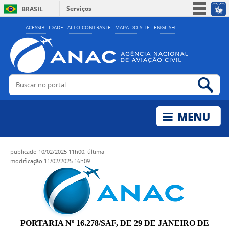
Serviços
BRASIL
Simplifique!
ACESSIBILIDADE
ALTO CONTRASTE
MAPA DO SITE
ENGLISH
Participe
Acesso à informação
Legislação
Buscar no portal
Bus
Canais
publicado
10/02/2025 11h00,
última
modificação
11/02/2025 16h09
PORTARIA Nº 16.278/SAF, DE 29 DE JANEIRO DE