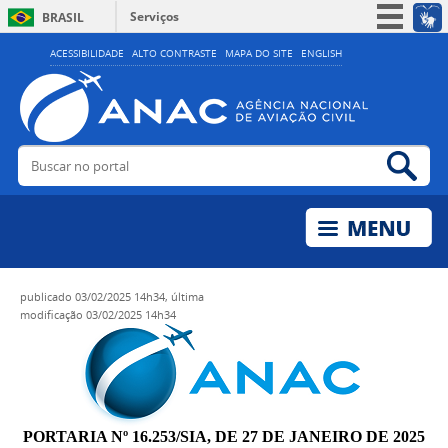
Serviços
BRASIL
Simplifique!
ACESSIBILIDADE
ALTO CONTRASTE
MAPA DO SITE
ENGLISH
Participe
Acesso à informação
Legislação
Buscar no portal
Bus
Canais
publicado
03/02/2025 14h34,
última
modificação
03/02/2025 14h34
PORTARIA Nº 16.253/SIA, DE 27 DE JANEIRO DE 2025