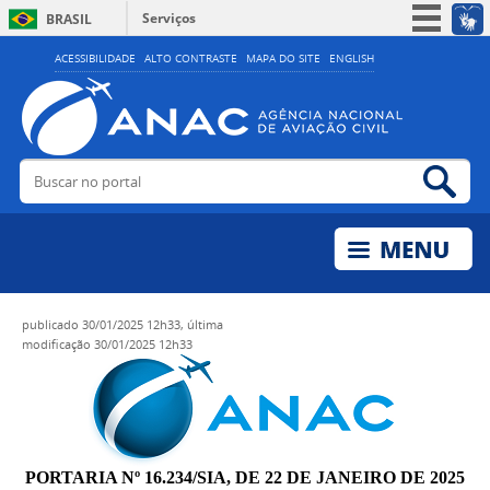
Serviços
BRASIL
Simplifique!
ACESSIBILIDADE
ALTO CONTRASTE
MAPA DO SITE
ENGLISH
Participe
Acesso à informação
Legislação
Buscar no portal
Bus
Canais
publicado
30/01/2025 12h33,
última
modificação
30/01/2025 12h33
PORTARIA Nº 16.234/SIA, DE 22 DE JANEIRO DE 2025