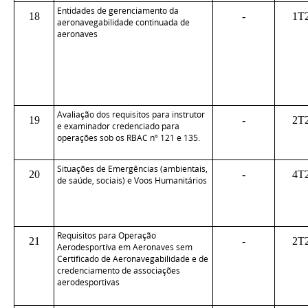
Entidades de gerenciamento da
18
-
1T
aeronavegabilidade continuada de
aeronaves
Avaliação dos requisitos para instrutor
19
-
2T
e examinador credenciado para
operações sob os RBAC nº 121 e 135.
Situações de Emergências (ambientais,
20
-
4T
de saúde, sociais) e Voos Humanitários
Requisitos para Operação
21
-
2T
Aerodesportiva em Aeronaves sem
Certificado de Aeronavegabilidade e de
credenciamento de associações
aerodesportivas