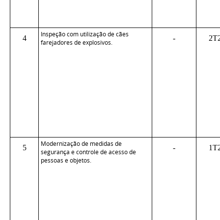
Inspeção com utilização de cães
4
-
2T
farejadores de explosivos.
Modernização de medidas de
5
-
1T
segurança e controle de acesso de
pessoas e objetos.