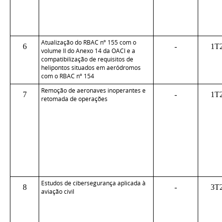
Atualização do RBAC nº 155 com o
6
-
1T
volume II do Anexo 14 da OACI e a
compatibilização de requisitos de
helipontos situados em aeródromos
com o RBAC nº 154
Remoção de aeronaves inoperantes e
7
-
1T
retomada de operações
Estudos de cibersegurança aplicada à
8
-
3T
aviação civil