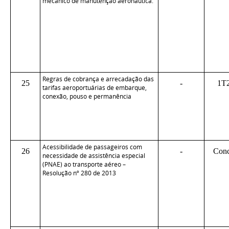
mecânico de manutenção aeronáutica.
Regras de cobrança e arrecadação das
25
-
1T
tarifas aeroportuárias de embarque,
conexão, pouso e permanência
Acessibilidade de passageiros com
26
-
Conc
necessidade de assistência especial
(PNAE) ao transporte aéreo –
Resolução nº 280 de 2013