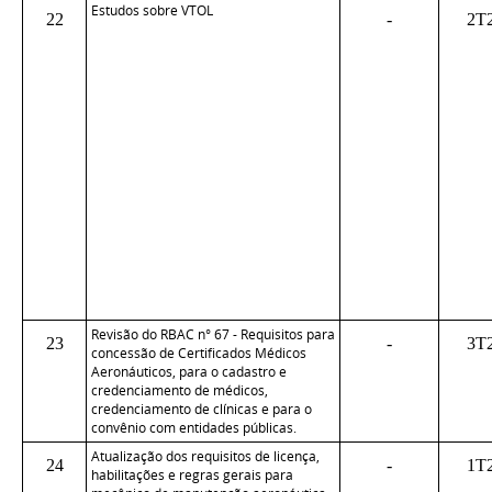
Estudos sobre VTOL
22
-
2T
Revisão do RBAC n° 67 - Requisitos para
23
-
3T
concessão de Certificados Médicos
Aeronáuticos, para o cadastro e
credenciamento de médicos,
credenciamento de clínicas e para o
convênio com entidades públicas.
Atualização dos requisitos de licença,
24
-
1T
habilitações e regras gerais para