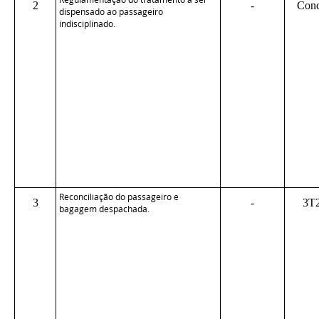
2
-
Conc
dispensado ao passageiro
indisciplinado.
Reconciliação do passageiro e
3
-
3T
bagagem despachada.