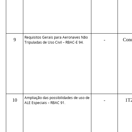
Requisitos Gerais para Aeronaves Não
9
-
Conc
Tripuladas de Uso Civil – RBAC-E 94.
Ampliação das possibilidades de uso de
10
-
1T
ALE Especiais – RBAC 91.