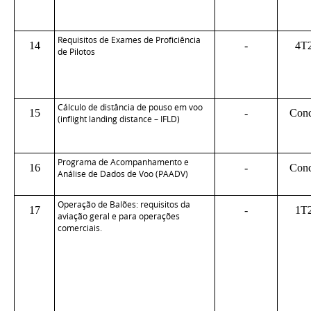
Requisitos de Exames de Proficiência
14
-
4T
de Pilotos
Cálculo de distância de pouso em voo
15
-
Conc
(inflight landing distance – IFLD)
Programa de Acompanhamento e
16
-
Conc
Análise de Dados de Voo (PAADV)
Operação de Balões: requisitos da
17
-
1T
aviação geral e para operações
comerciais.