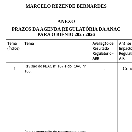
MARCELO REZENDE BERNARDES
ANEXO
PRAZOS DA AGENDA REGULATÓRIA DA ANAC
PARA O BIÊNIO 2025-2026
Tema
Tema
Avaliação de
Análise
(Índice)
Resultado
Impact
Regulatório -
Regulat
ARR
AIR
Revisão do RBAC nº 107 e do RBAC nº
1
-
Conc
108.
Regulamentação do tratamento a ser