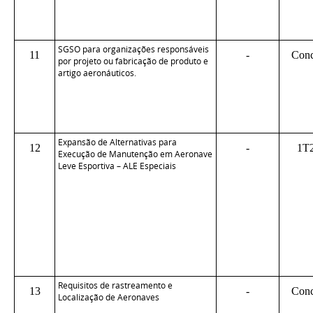
SGSO para organizações responsáveis
11
-
Conc
por projeto ou fabricação de produto e
artigo aeronáuticos.
Expansão de Alternativas para
12
-
1T
Execução de Manutenção em Aeronave
Leve Esportiva – ALE Especiais
Requisitos de rastreamento e
13
-
Conc
Localização de Aeronaves