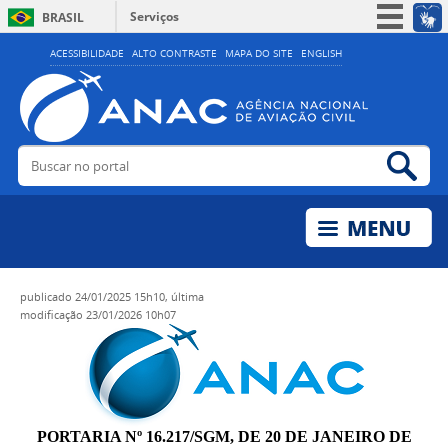
Serviços
BRASIL
Simplifique!
ACESSIBILIDADE
ALTO CONTRASTE
MAPA DO SITE
ENGLISH
Participe
Acesso à informação
Legislação
Buscar no portal
Bus
Canais
publicado
24/01/2025 15h10,
última
modificação
23/01/2026 10h07
PORTARIA Nº 16.217/SGM, DE 20 DE JANEIRO DE