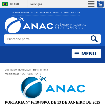
Serviços
BRASIL
Simplifique!
ACESSIBILIDADE
ALTO CONTRASTE
MAPA DO SITE
ENGLISH
Participe
Acesso à informação
Legislação
Buscar no portal
Bus
Canais
publicado
15/01/2025 13h48,
última
modificação
16/01/2025 16h13
PORTARIA Nº 16.184/SPO, DE 13 DE JANEIRO DE 2025