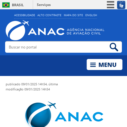
Serviços
BRASIL
Simplifique!
ACESSIBILIDADE
ALTO CONTRASTE
MAPA DO SITE
ENGLISH
Participe
Acesso à informação
Legislação
Buscar no portal
Bus
Canais
publicado
09/01/2025 14h54,
última
modificação
09/01/2025 14h54