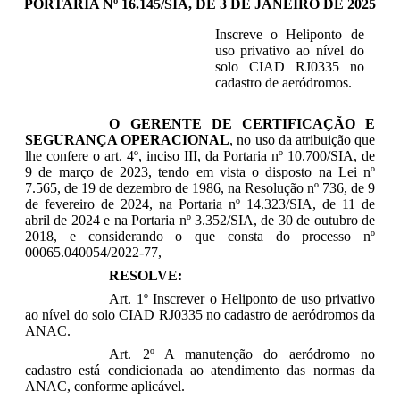
PORTARIA Nº 16.145/SIA, DE 3 DE JANEIRO DE 2025
Inscreve o Heliponto de
uso privativo ao nível do
solo CIAD RJ0335 no
cadastro de aeródromos.
O GERENTE DE CERTIFICAÇÃO E
SEGURANÇA OPERACIONAL
, no uso da atribuição que
lhe confere o art. 4º, inciso III, da Portaria nº 10.700/SIA, de
9 de março de 2023, tendo em vista o disposto na Lei nº
7.565, de 19 de dezembro de 1986, na Resolução nº 736, de 9
de fevereiro de 2024, na Portaria nº 14.323/SIA, de 11 de
abril de 2024 e na Portaria nº 3.352/SIA, de 30 de outubro de
2018, e considerando o que consta do processo nº
00065.040054/2022-77,
RESOLVE:
Art. 1º Inscrever o Heliponto de uso privativo
ao nível do solo CIAD RJ0335 no cadastro de aeródromos da
ANAC.
Art. 2º A manutenção do aeródromo no
cadastro está condicionada ao atendimento das normas da
ANAC, conforme aplicável.