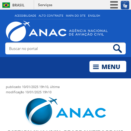
Serviços
BRASIL
Simplifique!
ACESSIBILIDADE
ALTO CONTRASTE
MAPA DO SITE
ENGLISH
Participe
Acesso à informação
Legislação
Buscar no portal
Bus
Canais
publicado
10/01/2025 19h10,
última
modificação
10/01/2025 19h10