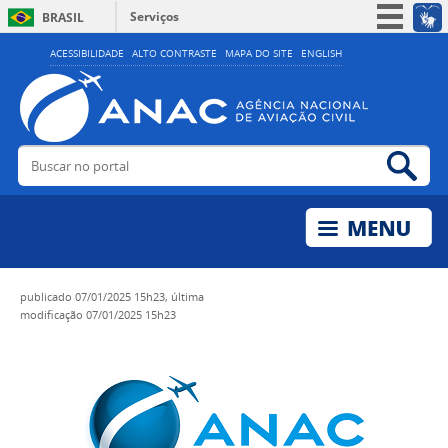
Serviços
BRASIL
Simplifique!
ACESSIBILIDADE
ALTO CONTRASTE
MAPA DO SITE
ENGLISH
Participe
Acesso à informação
Legislação
Buscar no portal
Bus
Canais
publicado
07/01/2025 15h23,
última
modificação
07/01/2025 15h23