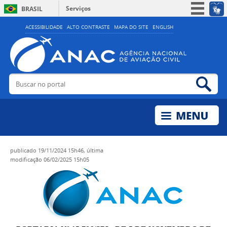
Serviços
BRASIL
Simplifique!
ACESSIBILIDADE
ALTO CONTRASTE
MAPA DO SITE
ENGLISH
Participe
Acesso à informação
Legislação
Buscar no portal
Bus
Canais
publicado
19/11/2024 15h46,
última
modificação
06/02/2025 15h05