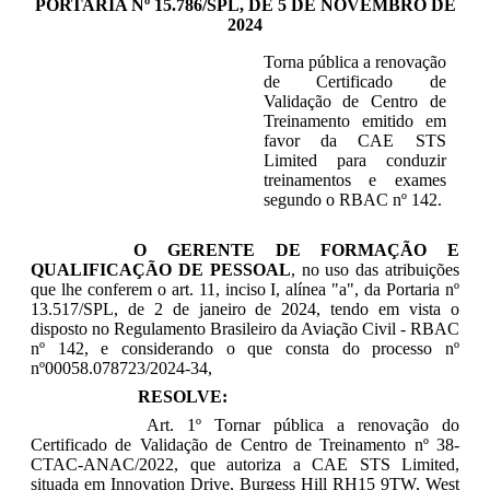
PORTARIA Nº 15.786/SPL, DE 5 DE NOVEMBRO DE
2024
Torna pública a renovação
de Certificado de
Validação de Centro de
Treinamento emitido em
favor da CAE STS
Limited
para conduzir
treinamentos e exames
segundo o RBAC nº 142
.
O GERENTE DE FORMAÇÃO E
QUALIFICAÇÃO DE PESSOAL
,
no uso das atribuições
que lhe conferem o art. 11, inciso I, alínea "a", da Portaria nº
13.517/SPL, de 2 de janeiro de 2024, tendo em vista o
disposto no Regulamento Brasileiro da Aviação Civil - RBAC
nº 142, e considerando o que consta do processo nº
nº00058.078723/2024-34,
RESOLVE:
Art. 1º Tornar pública a renovação do
Certificado de Validação de Centro de Treinamento nº
38-
CTAC-ANAC/2022, que autoriza a CAE STS Limited,
situada em
Innovation Drive
, Burgess Hill
RH15 9TW,
West