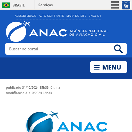
Serviços
BRASIL
Simplifique!
ACESSIBILIDADE
ALTO CONTRASTE
MAPA DO SITE
ENGLISH
Participe
Acesso à informação
Legislação
Buscar no portal
Bus
Canais
publicado
31/10/2024 15h33,
última
modificação
31/10/2024 15h33