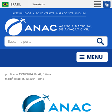
Serviços
BRASIL
Simplifique!
ACESSIBILIDADE
ALTO CONTRASTE
MAPA DO SITE
ENGLISH
Participe
Acesso à informação
Legislação
Buscar no portal
Bus
Canais
publicado
15/10/2024 16h42,
última
modificação
15/10/2024 16h42