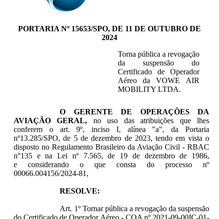
PORTARIA Nº 15653/SPO, DE 11 DE OUTUBRO DE
2024
Torna pública a revogação
da suspensão do
Certificado de Operador
Aéreo da
VOWE AIR
MOBILITY LTDA
.
O
GERENTE DE OPERAÇÕES
DA
AVIAÇÃO GERAL,
no uso das atribuições que lhes
conferem o art. 9º, inciso I, alínea "a", da Portaria
nº13.285/SPO, de 5 de dezembro de 2023, tendo em vista o
disposto no Regulamento Brasileiro da Aviação Civil - RBAC
n°135 e na Lei nº 7.565, de 19 de dezembro de 1986,
e considerando o que consta do processo nº
00066.004156/2024-81,
RESOLVE:
Art. 1º Tornar pública a revogação da suspensão
do Certificado de Operador Aéreo - COA nº 2021-09-00IC-01-