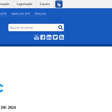
rmação
Legislação
Canais
ASTE
MAPA DO SITE
ENGLISH
Buscar no portal
Buscar no portal
YouTube
Facebook
LinkedIn
Twitter
RSS
 DE 2024