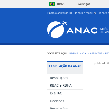
Serviços
BRASIL
Ir para o conteúdo
1
Ir para o menu
2
Ir para
VOCÊ ESTÁ AQUI:
PÁGINA INICIAL
>
ASSUNTOS
>
LE
publicado
0
LEGISLAÇÃO DA ANAC
Resoluções
RBAC e RBHA
IS e IAC
Decisões
Resoluções