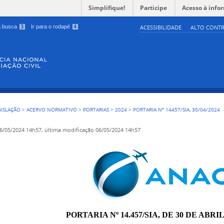
Simplifique!
Participe
Acesso à info
 a busca
3
Ir para o rodapé
4
ACESSIBILIDADE
ALTO CONTR
GISLAÇÃO
>
ACERVO NORMATIVO
>
PORTARIAS
>
2024
>
PORTARIA Nº 14457/SIA, 30/04/2024
6/05/2024 14h57,
última modificação
06/05/2024 14h57
PORTARIA Nº 14.457/SIA, DE 30 DE ABRIL