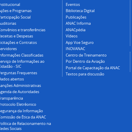
nstitucional
Eventos
Ações e Programas
Biblioteca Digital
articipação Social
Publicações
Auditorias
ANAC Informa
Convênios e transferências
ANACpédia
Receitas e Despesas
Vídeos
icitações e Contratos
App Voe Seguro
Servidores
INOVANAC
Informações Classificadas
Centro de Treinamento
Serviço de Informações ao
Por Dentro da Aviação
idadão - SIC
Portal de Capacitação da ANAC
Perguntas Frequentes
Textos para discussão
Dados abertos
Sanções Administrativas
Agenda de Autoridades
Transparência
Protocolo Eletrêonico
Segurança da Informação
Comissão de Ética da ANAC
Política de Relacionamento na
Redes Sociais