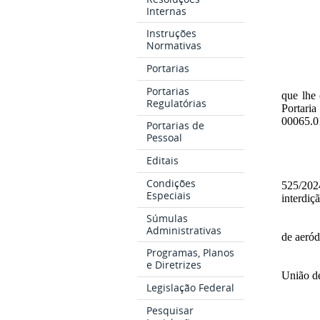
Internas
Instruções
Normativas
Portarias
Portarias
que lhe 
Regulatórias
Portari
00065.0
Portarias de
Pessoal
Editais
Condições
525/20
Especiais
interdiç
Súmulas
Administrativas
de aeró
Programas, Planos
e Diretrizes
União de
Legislação Federal
Pesquisar