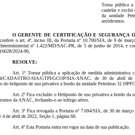
Torna pública a 
cautelar e exclui
da unidade Pet
aeródromos.
O GERENTE DE CERTIFICAÇÃO E SEGURANÇA 
confere o art. 4º, inciso III, da Portaria nº 10.700/SIA, de 9 de mar
a Interministerial nº 1.422/MD/SAC-PR, de 5 de junho de 2014, e co
16028/2024-90,
RESOLVE:
Art. 1º Tornar pública a aplicação de medida administrativa c
24/CADASTRO-SIA/GTPI/GCOP/SIA-ANAC, de 30 de abril de 20
ão do heliponto de uso privativo a bordo da unidade Petrobras 32 (9PFO
Art. 2º Fica excluído o Heliponto de uso privativo a bordo da 
dromos da ANAC, fechando-o ao tráfego aéreo.
Art. 3º Fica revogada a Portaria nº 7.694/SIA, de 30 de março 
 4 de abril de 2022, Seção 1, página 68.
Art. 4º Esta Portaria entra em vigor na data de sua publicação.