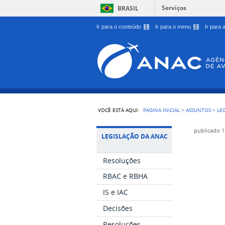
Serviços
BRASIL
Ir para o conteúdo
1
Ir para o menu
2
Ir para
VOCÊ ESTÁ AQUI:
PÁGINA INICIAL
>
ASSUNTOS
>
LE
publicado
1
LEGISLAÇÃO DA ANAC
Resoluções
RBAC e RBHA
IS e IAC
Decisões
Resoluções