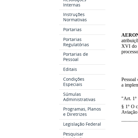
Internas
Instruções
Normativas
Portarias
AERON
Portarias
atribuiç
Regulatórias
XVI do 
process
Portarias de
Pessoal
Editais
Condições
Pessoal 
Especiais
a implem
Súmulas
"Art. 1º ...
Administrativas
§ 1º O c
Programas, Planos
Aviação 
e Diretrizes
...........
Legislação Federal
Pesquisar