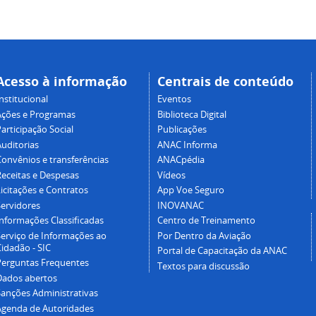
Acesso à informação
Centrais de conteúdo
nstitucional
Eventos
Ações e Programas
Biblioteca Digital
articipação Social
Publicações
Auditorias
ANAC Informa
Convênios e transferências
ANACpédia
Receitas e Despesas
Vídeos
icitações e Contratos
App Voe Seguro
Servidores
INOVANAC
Informações Classificadas
Centro de Treinamento
Serviço de Informações ao
Por Dentro da Aviação
idadão - SIC
Portal de Capacitação da ANAC
Perguntas Frequentes
Textos para discussão
Dados abertos
Sanções Administrativas
Agenda de Autoridades