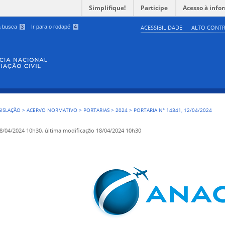
Simplifique!
Participe
Acesso à info
 a busca
3
Ir para o rodapé
4
ACESSIBILIDADE
ALTO CONTR
GISLAÇÃO
>
ACERVO NORMATIVO
>
PORTARIAS
>
2024
>
PORTARIA Nº 14341, 12/04/2024
8/04/2024 10h30,
última modificação
18/04/2024 10h30