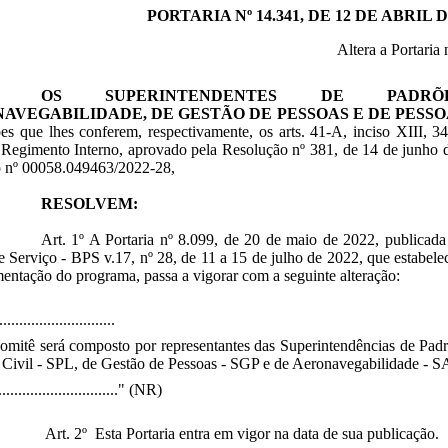
PORTARIA Nº 14.341, DE 12 DE ABRIL D
Altera a Portaria
OS SUPERINTENDENTES DE PADRÕ
AVEGABILIDADE, DE GESTÃO DE PESSOAS E DE PESSO
ões que lhes conferem, respectivamente, os arts. 41-A, inciso XIII, 34
Regimento Interno, aprovado pela Resolução nº 381, de 14 de junho d
o nº 00058.049463/2022-28,
RESOLVEM:
Art. 1º A Portaria nº 8.099, de 20 de maio de 2022, publicad
e Serviço - BPS v.17, nº 28, de 11 a 15 de julho de 2022, que estabe
entação do programa, passa a vigorar com a seguinte alteração:
..........................
omitê será composto por representantes das Superintendências de Pad
Civil - SPL, de Gestão de Pessoas - SGP e de Aeronavegabilidade - 
................................" (NR)
Art. 2º Esta Portaria entra em vigor na data de sua publicação.