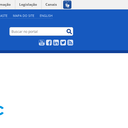
rmação
Legislação
Canais
ASTE
MAPA DO SITE
ENGLISH
Buscar no portal
Buscar no portal
YouTube
Facebook
LinkedIn
Twitter
RSS