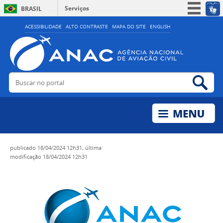
Serviços
BRASIL
Simplifique!
ACESSIBILIDADE
ALTO CONTRASTE
MAPA DO SITE
ENGLISH
Participe
Acesso à informação
Legislação
Buscar no portal
Bus
Canais
publicado
18/04/2024 12h31,
última
modificação
18/04/2024 12h31