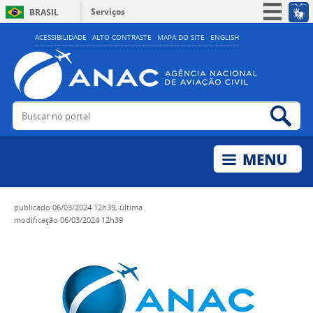
Serviços
BRASIL
Simplifique!
ACESSIBILIDADE
ALTO CONTRASTE
MAPA DO SITE
ENGLISH
Participe
Acesso à informação
Legislação
Buscar no portal
Bus
Canais
publicado
06/03/2024 12h39,
última
modificação
06/03/2024 12h39