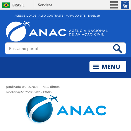
Serviços
BRASIL
Simplifique!
ACESSIBILIDADE
ALTO CONTRASTE
MAPA DO SITE
ENGLISH
Participe
Acesso à informação
Legislação
Buscar no portal
Bus
Canais
publicado
05/03/2024 11h14,
última
modificação
25/06/2025 13h06