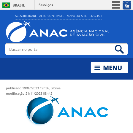
Serviços
BRASIL
Simplifique!
ACESSIBILIDADE
ALTO CONTRASTE
MAPA DO SITE
ENGLISH
Participe
Acesso à informação
Legislação
Buscar no portal
Bus
Canais
publicado
19/07/2023 19h36,
última
modificação
21/11/2023 08h42