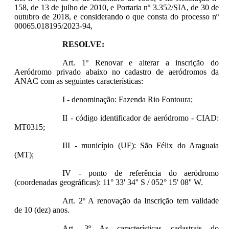
158, de 13 de julho de 2010, e Portaria nº 3.352/SIA, de 30 de
outubro de 2018, e considerando o que consta do processo nº
00065.018195/2023-94,
RESOLVE:
Art. 1º Renovar e alterar a inscrição do
Aeródromo privado abaixo no cadastro de aeródromos da
ANAC com as seguintes características:
I - denominação: Fazenda Rio Fontoura;
II - código identificador de aeródromo - CIAD:
MT0315;
III - município (UF): São Félix do Araguaia
(MT);
IV - ponto de referência do aeródromo
(coordenadas geográficas): 11° 33' 34'' S / 052° 15' 08'' W.
Art. 2º A renovação da Inscrição tem validade
de 10 (dez) anos.
Art. 3º As características cadastrais do