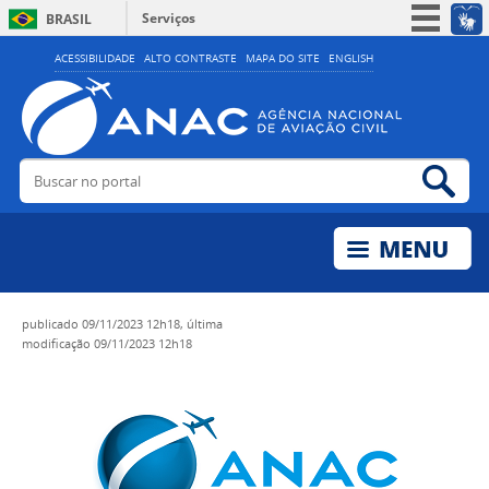
Serviços
BRASIL
Simplifique!
ACESSIBILIDADE
ALTO CONTRASTE
MAPA DO SITE
ENGLISH
Participe
Acesso à informação
Legislação
Buscar no portal
Bus
Canais
publicado
09/11/2023 12h18,
última
modificação
09/11/2023 12h18