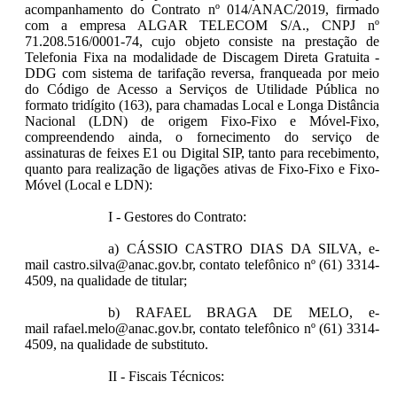
acompanhamento do Contrato nº 014/ANAC/2019, firmado
com a empresa ALGAR TELECOM S/A., CNPJ nº
71.208.516/0001-74, cujo objeto consiste na prestação de
Telefonia Fixa na modalidade de Discagem Direta Gratuita -
DDG com sistema de tarifação reversa, franqueada por meio
do Código de Acesso a Serviços de Utilidade Pública no
formato tridígito (163), para chamadas Local e Longa Distância
Nacional (LDN) de origem Fixo-Fixo e Móvel-Fixo,
compreendendo ainda, o fornecimento do serviço de
assinaturas de feixes E1 ou Digital SIP, tanto para recebimento,
quanto para realização de ligações ativas de Fixo-Fixo e Fixo-
Móvel (Local e LDN):
I - Gestores do Contrato:
a) CÁSSIO CASTRO DIAS DA SILVA, e-
mail castro.silva@anac.gov.br, contato telefônico nº (61) 3314-
4509, na qualidade de titular;
b) RAFAEL BRAGA DE MELO, e-
mail rafael.melo@anac.gov.br, contato telefônico nº (61) 3314-
4509, na qualidade de substituto.
II - Fiscais Técnicos: