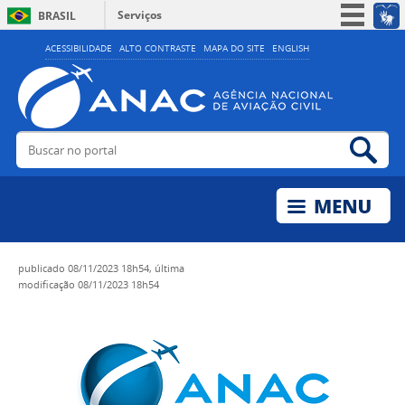
Serviços
BRASIL
Simplifique!
ACESSIBILIDADE
ALTO CONTRASTE
MAPA DO SITE
ENGLISH
Participe
Acesso à informação
Legislação
Buscar no portal
Bus
Canais
publicado
08/11/2023 18h54,
última
modificação
08/11/2023 18h54