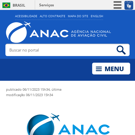
Serviços
BRASIL
Simplifique!
ACESSIBILIDADE
ALTO CONTRASTE
MAPA DO SITE
ENGLISH
Participe
Acesso à informação
Legislação
Buscar no portal
Bus
Canais
publicado
06/11/2023 15h34,
última
modificação
06/11/2023 15h34