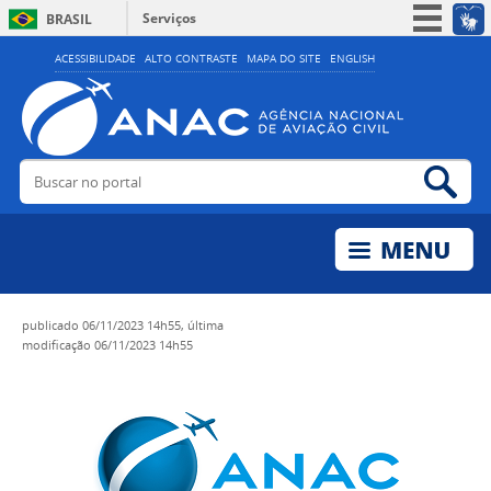
Serviços
BRASIL
Simplifique!
ACESSIBILIDADE
ALTO CONTRASTE
MAPA DO SITE
ENGLISH
Participe
Acesso à informação
Legislação
Buscar no portal
Bus
Canais
publicado
06/11/2023 14h55,
última
modificação
06/11/2023 14h55